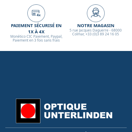
PAIEMENT SÉCURISÉ EN
NOTRE MAGASIN
5 rue Jacques Daguerre - 68000
1X À 4X
Colmar, +33 (0)3 89 24 16 05
Monético CIC Paiement, Paypal,
Paiement en 3 fois sans frais