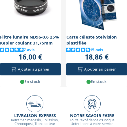
un ciel sombre et une bonne acclimatation de l’œil. Le
ici) ne fera qu’amplifier ces effets négatifs.
rapport f/7.9 offre un champ modéré, ce qui signifie
qu'on voit un champ plus restreint qu'avec une lunette
à grand champ, mais avec plus de détails. Ce télescope
est donc un bon compromis pour débuter en ciel
Filtre lunaire ND96-0.6 25%
Carte céleste Stelvision
profond, surtout sous un ciel peu pollué.
Kepler coulant 31,75mm
plastifiée
7
avis
15
avis
16,00 €
18,86 €
Ajouter au panier
Ajouter au panier
En stock
En stock
LIVRAISON EXPRESS
NOTRE SAVOIR FAIRE
Retrait en magasin, Colissimo,
Toute l'expérience d'Optique
Chronopost, Transporteur
Unterlinden à votre service