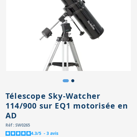
Accessoires pour montures
Pièces détachées
Têtes binocula
Télescope Sky-Watcher
114/900 sur EQ1 motorisée en
AD
Réf : SW0265
4.3
/
5
-
3
avis