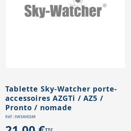
Accessoires pour montures
Pièces détachées
Têtes binocula
Tablette Sky-Watcher porte-
accessoires AZGTi / AZ5 /
Pronto / nomade
Réf : SWSAV0249
21,00 €
TTC