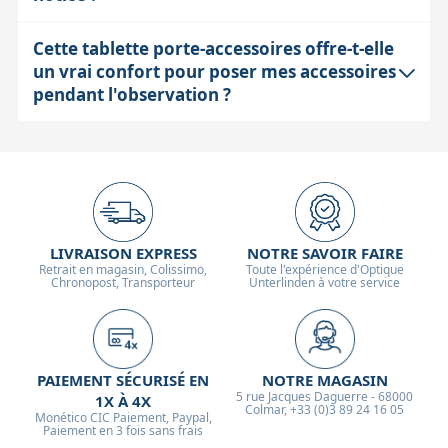
renforcé), son poids reste modéré. Elle apporte un
compromis entre solidité et poids, ce qui ne surcharge
Cette tablette porte-accessoires offre-t-elle
Même si la tablette est fournie sans notice, son
pas la monture mais améliore significativement la
un vrai confort pour poser mes accessoires
installation est souvent intuitive : elle vient se fixer
rigidité du trépied.
pendant l'observation ?
entre les pieds du trépied, généralement via des vis ou
des clips prévus à cet effet. En cas de doute, il est
Oui, elle permet de poser oculaires, télécommandes ou
conseillé de contacter le service client pour éviter tout
autres petits accessoires à portée de main, évitant ainsi
risque d’endommagement ou de montage incorrect.
de les poser au sol ou sur un support instable. Cela
facilite le travail sur le terrain et limite les risques de
LIVRAISON EXPRESS
NOTRE SAVOIR FAIRE
chutes, tout en gardant l’espace organisé et accessible.
Retrait en magasin, Colissimo,
Toute l'expérience d'Optique
Chronopost, Transporteur
Unterlinden à votre service
PAIEMENT SÉCURISÉ EN
NOTRE MAGASIN
5 rue Jacques Daguerre - 68000
1X À 4X
Colmar, +33 (0)3 89 24 16 05
Monético CIC Paiement, Paypal,
Paiement en 3 fois sans frais