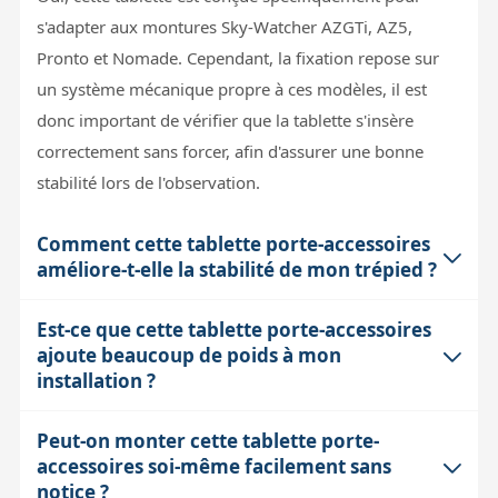
s'adapter aux montures Sky-Watcher AZGTi, AZ5,
Pronto et Nomade. Cependant, la fixation repose sur
un système mécanique propre à ces modèles, il est
donc important de vérifier que la tablette s'insère
correctement sans forcer, afin d'assurer une bonne
stabilité lors de l'observation.
Comment cette tablette porte-accessoires
améliore-t-elle la stabilité de mon trépied ?
Est-ce que cette tablette porte-accessoires
La tablette porte-accessoires rigidifie la structure du
ajoute beaucoup de poids à mon
trépied en reliant les pieds entre eux, ce qui réduit les
installation ?
vibrations et mouvements lors des manipulations ou
du vent. Cela est particulièrement utile pour les
Peut-on monter cette tablette porte-
La tablette est généralement fabriquée en matériau
observations à fort grossissement ou en
accessoires soi-même facilement sans
léger mais robuste (souvent en métal ou plastique
astrophotographie où la stabilité est cruciale.
notice ?