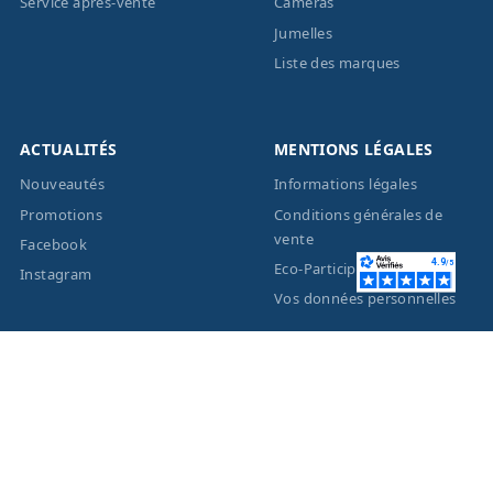
Service après-vente
Caméras
Jumelles
Liste des marques
ACTUALITÉS
MENTIONS LÉGALES
Nouveautés
Informations légales
Promotions
Conditions générales de
vente
Facebook
Eco-Participation
Instagram
Vos données personnelles
© 2026 - Création site
internet
BWAgence
- Tous