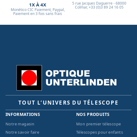
5 rue Jacques Daguerre - 68000
1X À 4X
Colmar, +33 (0)3 89 24 16 05
Monético CIC Paiement, Paypal,
Paiement en 3 fois sans frais
TOUT L’UNIVERS DU TÉLESCOPE
INFORMATIONS
NOS PRODUITS
Notre magasin
Mon premier télescope
Notre savoir faire
Télescopes pour enfants