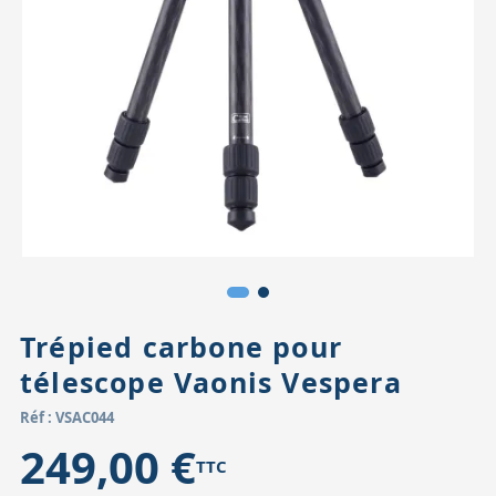
Accessoires pour montures
Pièces détachées
Têtes binocula
Trépied carbone pour
télescope Vaonis Vespera
Réf : VSAC044
249,00 €
TTC