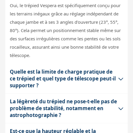
Oui, le trépied Vespera est spécifiquement conçu pour
les terrains inégaux grâce au réglage indépendant de
chaque jambe et à ses 3 angles d'ouverture (23°, 55°,
80°). Cela permet un positionnement stable même sur
des surfaces irrégulières comme les pentes ou les sols
rocailleux, assurant ainsi une bonne stabilité de votre
télescope.
Quelle est la limite de charge pratique de
ce trépied et quel type de télescope peut-il
supporter ?
La légèreté du trépied ne pose-t-elle pas de
Avec une capacité officielle de 14 kg, ce trépied peut
problème de stabilité, notamment en
soutenir confortablement des instruments légers à
astrophotographie ?
moyens comme des lunettes astronomiques, des petits
télescopes type Maksutov ou certains tubes compacts.
Est-ce que la hauteur réglable et la
La fibre de carbone haute densité utilisée offre un