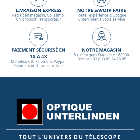
LIVRAISON EXPRESS
NOTRE SAVOIR FAIRE
Retrait en magasin, Colissimo,
Toute l'expérience d'Optique
Chronopost, Transporteur
Unterlinden à votre service
PAIEMENT SÉCURISÉ EN
NOTRE MAGASIN
5 rue Jacques Daguerre - 68000
1X À 4X
Colmar, +33 (0)3 89 24 16 05
Monético CIC Paiement, Paypal,
Paiement en 3 fois sans frais
TOUT L’UNIVERS DU TÉLESCOPE