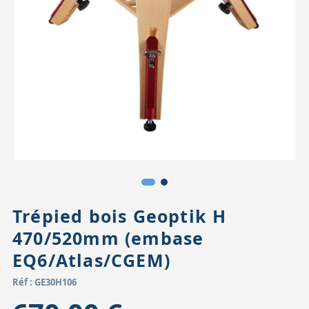
Accessoires pour montures
Pièces détachées
Têtes binocula
Trépied bois Geoptik H
470/520mm (embase
EQ6/Atlas/CGEM)
Réf : GE30H106