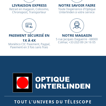
LIVRAISON EXPRESS
NOTRE SAVOIR FAIRE
Retrait en magasin, Colissimo,
Toute l'expérience d'Optique
Chronopost, Transporteur
Unterlinden à votre service
PAIEMENT SÉCURISÉ EN
NOTRE MAGASIN
5 rue Jacques Daguerre - 68000
1X À 4X
Colmar, +33 (0)3 89 24 16 05
Monético CIC Paiement, Paypal,
Paiement en 3 fois sans frais
TOUT L’UNIVERS DU TÉLESCOPE