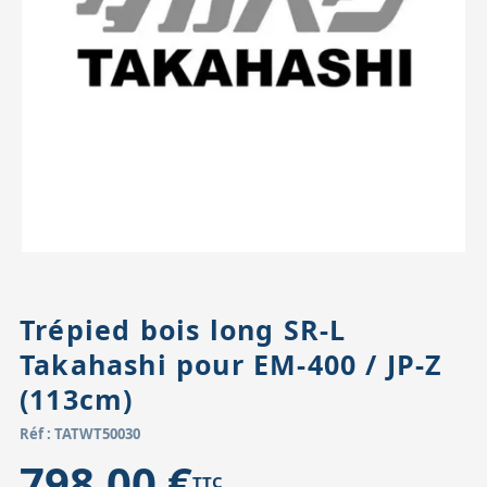
Accessoires pour montures
Pièces détachées
Têtes binocula
Trépied bois long SR-L
Takahashi pour EM-400 / JP-Z
(113cm)
Réf : TATWT50030
798,00 €
TTC