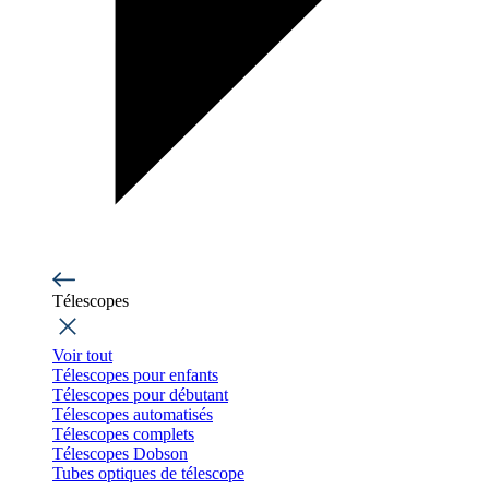
Télescopes
Voir tout
Télescopes pour enfants
Télescopes pour débutant
Télescopes automatisés
Télescopes complets
Télescopes Dobson
Tubes optiques de télescope