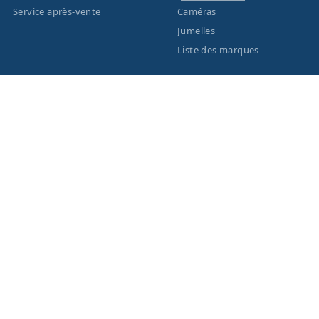
Service après-vente
Caméras
Jumelles
Liste des marques
ACTUALITÉS
MENTIONS LÉGALES
Nouveautés
Informations légales
Promotions
Conditions générales de
vente
Facebook
Eco-Participation
Instagram
Vos données personnelles