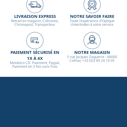
LIVRAISON EXPRESS
NOTRE SAVOIR FAIRE
Retrait en magasin, Colissimo,
Toute l'expérience d'Optique
Chronopost, Transporteur
Unterlinden à votre service
PAIEMENT SÉCURISÉ EN
NOTRE MAGASIN
5 rue Jacques Daguerre - 68000
1X À 4X
Colmar, +33 (0)3 89 24 16 05
Monético CIC Paiement, Paypal,
Paiement en 3 fois sans frais