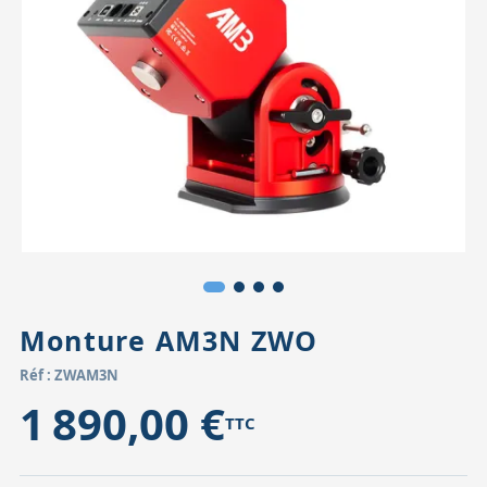
Accessoires pour montures
Pièces détachées
Têtes binocula
Monture AM3N ZWO
Réf : ZWAM3N
1 890,00 €
TTC