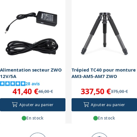
est continu. Une bonne gestion de l'alimentation
La monture intègre une butée mécanique pour une
garantit une stabilité optimale et évite les coupures.
position d'initialisation précise. Une mise en station
correcte minimise la dérive et la rotation de champ,
essentielle pour un guidage efficace et une
astrophotographie réussie. La légèreté et compacité
facilitent les ajustements rapides sur le terrain.
Alimentation secteur ZWO
Trépied TC40 pour monture
12V/5A
AM3-AM5-AM7 ZWO
28
avis
41,40 €
337,50 €
46,00 €
375,00 €
Ajouter au panier
Ajouter au panier
En stock
En stock