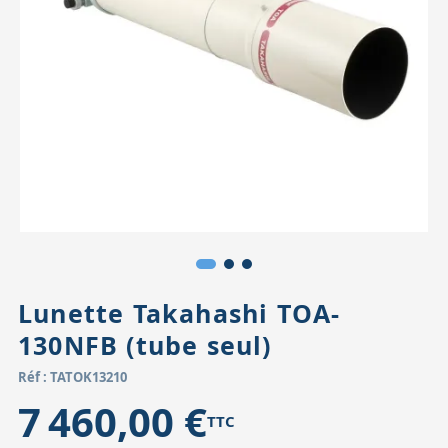
Accessoires pour montures
Pièces détachées
Têtes binocula
Lunette Takahashi TOA-
130NFB (tube seul)
Réf : TATOK13210
7 460,00 €
TTC