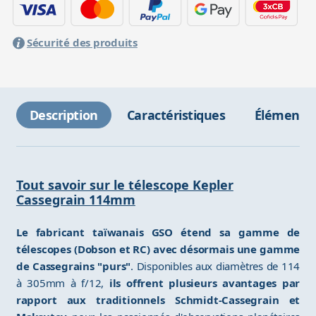
Sécurité des produits
Description
Caractéristiques
Éléments 
Tout savoir sur le télescope Kepler
Cassegrain 114mm
Le fabricant taïwanais GSO étend sa gamme de
télescopes (Dobson et RC) avec désormais une gamme
de Cassegrains "purs"
. Disponibles aux diamètres de 114
à 305mm à f/12,
ils offrent plusieurs avantages par
rapport aux traditionnels Schmidt-Cassegrain et