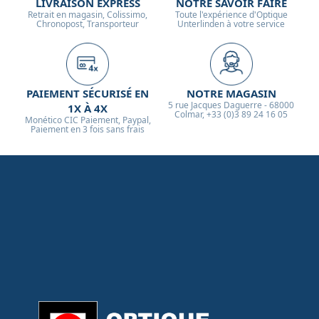
LIVRAISON EXPRESS
NOTRE SAVOIR FAIRE
Retrait en magasin, Colissimo,
Toute l'expérience d'Optique
Chronopost, Transporteur
Unterlinden à votre service
PAIEMENT SÉCURISÉ EN
NOTRE MAGASIN
5 rue Jacques Daguerre - 68000
1X À 4X
Colmar, +33 (0)3 89 24 16 05
Monético CIC Paiement, Paypal,
Paiement en 3 fois sans frais