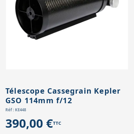
Accessoires pour montures
Pièces détachées
Têtes binocula
Télescope Cassegrain Kepler
GSO 114mm f/12
Réf : KE448
390,00 €
TTC