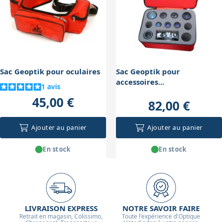
et la stabilité du matériel à l’intérieur.
Sac Geoptik pour oculaires
Sac Geoptik pour
accessoires
1
avis
(330x220x250mm)
45,00 €
82,00 €
Ajouter au panier
Ajouter au panier
En stock
En stock
LIVRAISON EXPRESS
NOTRE SAVOIR FAIRE
Retrait en magasin, Colissimo,
Toute l'expérience d'Optique