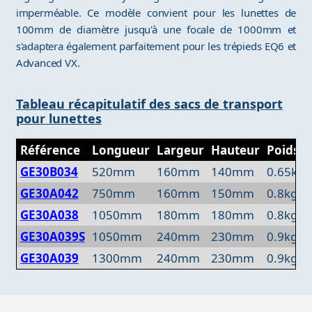
imperméable. Ce modèle convient pour les lunettes de
100mm de diamètre jusqu'à une focale de 1000mm et
s'adaptera également parfaitement pour les trépieds EQ6 et
Advanced VX.
Tableau récapitulatif des sacs de transport
pour lunettes
Référence
Longueur
Largeur
Hauteur
Poids
GE30B034
520mm
160mm
140mm
0.65kg
GE30A042
750mm
160mm
150mm
0.8kg
GE30A038
1050mm
180mm
180mm
0.8kg
GE30A039S
1050mm
240mm
230mm
0.9kg
GE30A039
1300mm
240mm
230mm
0.9kg