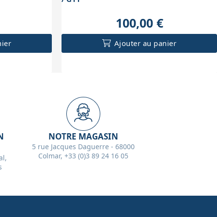
100,00 €
nier
Ajouter au panier
N
NOTRE MAGASIN
5 rue Jacques Daguerre - 68000
Colmar, +33 (0)3 89 24 16 05
l,
s