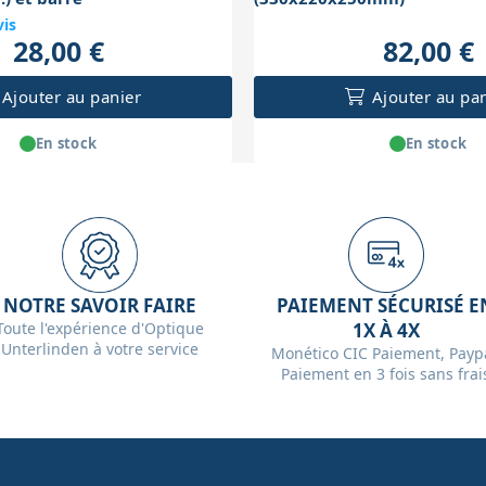
vis
28,00 €
82,00 €
Ajouter au panier
Ajouter au pa
En stock
En stock
NOTRE SAVOIR FAIRE
PAIEMENT SÉCURISÉ E
Toute l'expérience d'Optique
1X À 4X
Unterlinden à votre service
Monético CIC Paiement, Paypa
Paiement en 3 fois sans frai