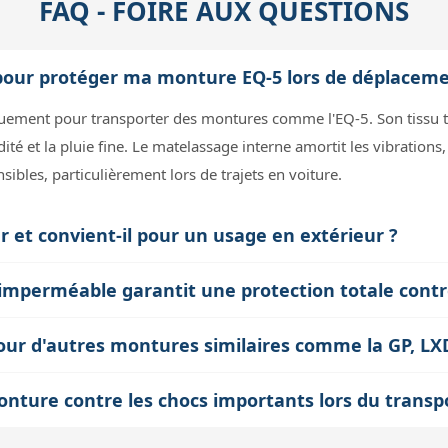
FAQ - FOIRE AUX QUESTIONS
 pour protéger ma monture EQ-5 lors de déplaceme
iquement pour transporter des montures comme l'EQ-5. Son tissu t
té et la pluie fine. Le matelassage interne amortit les vibrations,
es, particulièrement lors de trajets en voiture.
ter et convient-il pour un usage en extérieur ?
ensions compactes (340 x 340 x 130 mm), ce sac est léger et mani
 imperméable garantit une protection totale contr
tissu hydrofuge assure une protection contre des conditions humi
imite efficacement la pénétration d'eau, notamment en cas de plu
e pour une exposition prolongée à la pluie ou à des environneme
 pour d'autres montures similaires comme la GP, L
ies fortes ou une immersion, ce type de sac reste limité. Il est
 sac sont adaptées pour ces modèles de montures, qui ont des tai
gide hermétique pour des conditions extrêmes.
onture contre les chocs importants lors du transp
nt un bon maintien et une protection adéquate, à condition que l
tre les chocs légers à modérés grâce à son rembourrage et sa matiè
. Pour des montures plus volumineuses, il faut envisager des m