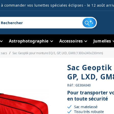
à commander vos lunettes spéciales éclipses - le 12 août arriv
Astrophotographie
Accessoires
Jumelles
t sacs
Sac Geoptik pour monture EQ-5, GP, LXD, GM8 (1300x240x230mm)
Sac Geoptik
GP, LXD, G
Réf : GE30A040
Pour transporter v
en toute sécurité
Sac matelassé
Tissu très robuste