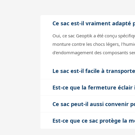
Ce sac est-il vraiment adapté
Oui, ce sac Geoptik a été conçu spécif
monture contre les chocs légers, l'humidi
d'endommagement des composants sensibl
Le sac est-il facile à transpor
Avec un poids d'environ 1 kg et des dim
Est-ce que la fermeture éclair
main ou dans un coffre de voiture. Le 
La fermeture à glissière imperméable l
une housse étanche ou une valise rigid
Ce sac peut-il aussi convenir
protection complète contre des intempér
Oui, les dimensions et la conception du
étanche ou de privilégier une valise ri
Est-ce que ce sac protège la m
matelassage interne et la forme assure
Ce sac offre une protection efficace con
dimensions du sac (340 x 340 x 130 mm)