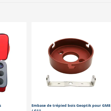
male, notamment lors de transports
s
Embase de trépied bois Geoptik pour GM8
/ G11