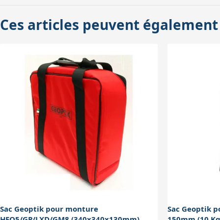
pas une protection absolue contre les 
Ces articles peuvent également
fréquents ou en conditions difficiles, un
Sac Geoptik pour monture
Sac Geoptik pour contrepoi
HEQ5/GP/LXD/GM8 (340x340x130mm)
150mm (10 Kg.