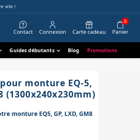
e vite !
0
Contact
Connexion
Carte cadeau
Panier
Guides débutants
Blog
Promotions
 pour monture EQ-5,
M8 (1300x240x230mm)
otre monture EQ5, GP, LXD, GM8