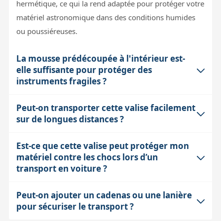
hermétique, ce qui la rend adaptée pour protéger votre
matériel astronomique dans des conditions humides
ou poussiéreuses.
La mousse prédécoupée à l'intérieur est-
elle suffisante pour protéger des
instruments fragiles ?
Peut-on transporter cette valise facilement
La mousse prédécoupée fournie est conçue pour offrir
sur de longues distances ?
une protection personnalisable en absorbant les chocs
et en immobilisant le matériel. Cependant, pour des
Est-ce que cette valise peut protéger mon
Le modèle 300x225x135 mm est compact et léger
instruments particulièrement fragiles ou aux formes
matériel contre les chocs lors d’un
grâce à sa structure en polypropylène sans parties
atypiques, il est conseillé d’ajuster la mousse avec soin
transport en voiture ?
métalliques, ce qui facilite son transport à la main.
ou de la compléter avec des cales supplémentaires afin
Deux poignées sont prévues pour un port par une ou
d’éviter tout mouvement pendant le transport.
Peut-on ajouter un cadenas ou une lanière
Oui, la valise est conçue avec une coque rigide et un
deux personnes. En revanche, ce modèle ne dispose
pour sécuriser le transport ?
polymère résistant aux chocs et à l’empilement, ce qui
pas de roulettes, donc pour de longs trajets, il faudra