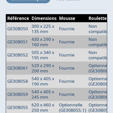
Référence
Dimensions
Mousse
Roulettes
300 x 225 x
Non
GE30B050
Fournie
135 mm
compatibles
430 x 290 x
Non
GE30B051
Fournie
160 mm
compatibles
505 x 340 x
Non
GE30B052
Fournie
195 mm
compatibles
520 x 290 x
Optionnelle
GE30B061
Fournie
200 mm
(GE30B062)
540 x 405 x
Optionnelle
GE30B058
Fournie
190 mm
(GE30B060)
540 x 405 x
Optionnelle
GE30B059
Fournie
245 mm
(GE30B060)
620 x 460 x
Optionnelle
Optionnelle
GE30B055
250 mm
(GE30B055.1)
(GE30B057)