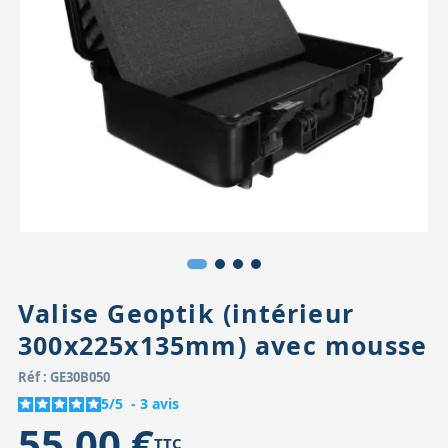
Accessoires pour montures
Pièces détachées
Têtes binocula
Valise Geoptik (intérieur
300x225x135mm) avec mousse
Réf : GE30B050
5
/
5
-
3
avis
55,00 €
TTC