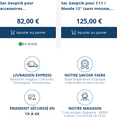
Sac Geoptik pour
Sac Geoptik pour C11 /
accessoires
Meade 12'' (sans mousse,
(330x220x250mm)
700x340x400mm)
82,00 €
125,00 €
Ajouter au panier
Ajouter au panier
En stock
LIVRAISON EXPRESS
NOTRE SAVOIR FAIRE
Retrait en magasin, Colissimo,
Toute l'expérience d'Optique
Chronopost, Transporteur
Unterlinden à votre service
PAIEMENT SÉCURISÉ EN
NOTRE MAGASIN
5 rue Jacques Daguerre - 68000
1X À 4X
Colmar, +33 (0)3 89 24 16 05