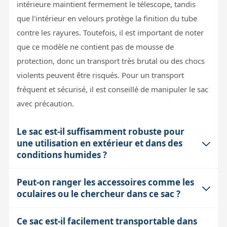
intérieure maintient fermement le télescope, tandis
que l'intérieur en velours protège la finition du tube
contre les rayures. Toutefois, il est important de noter
que ce modèle ne contient pas de mousse de
protection, donc un transport très brutal ou des chocs
violents peuvent être risqués. Pour un transport
fréquent et sécurisé, il est conseillé de manipuler le sac
avec précaution.
Le sac est-il suffisamment robuste pour
une utilisation en extérieur et dans des
conditions humides ?
Peut-on ranger les accessoires comme les
Le tissu extérieur est en Cordura, un matériau très
oculaires ou le chercheur dans ce sac ?
résistant et déperlant, qui protège efficacement contre
la pluie légère et l'humidité. Cependant, ce n'est pas un
Ce sac est-il facilement transportable dans
Le sac inclut un petit compartiment amovible pour les
sac étanche à 100%. En cas de forte pluie ou