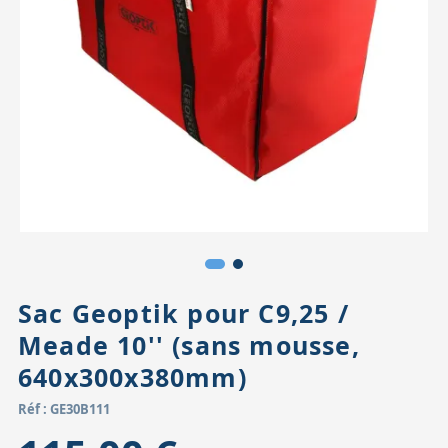
Accessoires pour montures
Pièces détachées
Têtes binocula
Sac Geoptik pour C9,25 /
Meade 10'' (sans mousse,
640x300x380mm)
Réf : GE30B111