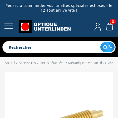
Pensez à commander vos lunettes spéciales éclipses - le
Télescopes
Lunettes astro
Montures
Astrophotographie
Accessoires
Jumelles
Guides débutants
Ocul
Acce
Filt
Acce
Acce
Acce
Bibl
Spec
Pièc
12 août arrive vite !
opti
méc
élec
dive
0
Voir tout
Voir tout
Voir tout
Voir tout
Voir tout
Voir tout
Voir tout
Voir tout
Voir tout
Voir tout
Voir tout
Voir tout
Voir tout
Voir tout
Voir tout
Voir tout
Télescopes pour enfants
Lunettes pour débutant
Montures harmoniques
Caméras
Oculaires
Jumelles astronomiques
Télescope ou lunette ?
Oculaires clas
Filtres antipol
Cartes
Spectroscope
Electronique
Extendeurs de
Systèmes de m
Alimentations
Outils de coll
Télescopes pour débutant
Lunettes complètes
Montures équatoriales
Roues à filtres
Accessoires optiques
Longues-vues terrestres
Quel télescope choisir pour un
Oculaires à g
Filtres lunaire
Livres
Accessoires d
Mécanique
Renvois coudé
Portes-oculair
Boîtiers de 
Dispositifs an
Télescopes automatisés
Tubes optiques de lunettes
Montures azimutales
Systèmes de guidage
Filtres
Jumelles compactes
enfant ?
Oculaires réti
Filtres colorés
Accueil
Accessoires
Pièces détachées
Mécanique
Vis sans fin
Vis san
Télescopes complets
Lunettes d'observation solaire
Motorisations
Bagues T
Accessoires mécaniques
Jumelles animalières
1er télescope : Tout savoir pour
Chercheurs
Bagues de con
Connectique
Accessoires d
Oculaires spé
Filtres solaires
Télescopes Dobson
Colliers
Adaptateurs photo
Accessoires électroniques
Jumelles de loisirs
bien débuter
Réducteurs de
Bagues allong
Valises et sacs
Accessoires po
Filtres pour l'
Tubes optiques de télescope
Queues d'aronde
Autres accessoires pour l'imagerie
Accessoires divers
Accessoires pour jumelles
Télescopes : Guide d'achat
Correcteurs o
Support pour 
Filtres spéciau
Trépieds
Bibliothèque
complet
Miroirs
Trépieds photo
Contrepoids
Spectroscopie
Redresseurs t