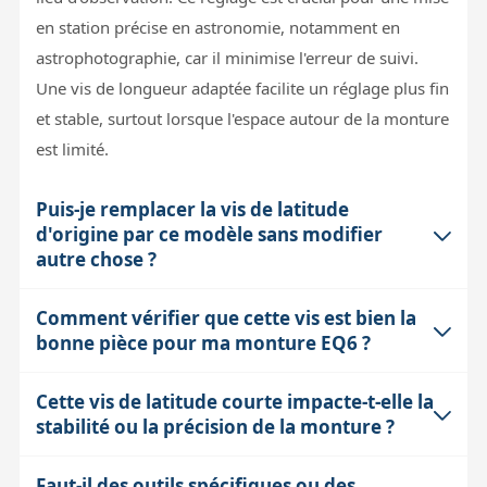
en station précise en astronomie, notamment en
astrophotographie, car il minimise l'erreur de suivi.
Une vis de longueur adaptée facilite un réglage plus fin
et stable, surtout lorsque l'espace autour de la monture
est limité.
Puis-je remplacer la vis de latitude
d'origine par ce modèle sans modifier
autre chose ?
Comment vérifier que cette vis est bien la
Oui, cette vis est conçue pour être compatible avec la
bonne pièce pour ma monture EQ6 ?
monture EQ6, ce qui signifie qu'elle peut remplacer la
vis d'origine sans nécessiter de modification
Cette vis de latitude courte impacte-t-elle la
La compatibilité principale dépend du modèle exact de
mécanique. Cependant, l'absence de notice implique
stabilité ou la précision de la monture ?
la monture EQ6, car certaines versions ou variantes
qu'il faut être prudent lors du démontage et
peuvent avoir des vis légèrement différentes. Il est
remontage, pour éviter d'endommager les filetages ou
Faut-il des outils spécifiques ou des