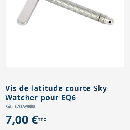
Accessoires pour montures
Pièces détachées
Têtes binocula
Vis de latitude courte Sky-
Watcher pour EQ6
Réf : SWSAV0008
7,00 €
TTC