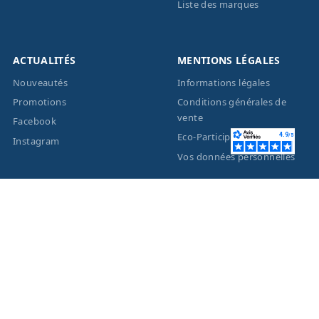
Liste des marques
ACTUALITÉS
MENTIONS LÉGALES
Nouveautés
Informations légales
Promotions
Conditions générales de
vente
Facebook
Eco-Participation
Instagram
Vos données personnelles
© 2026 - Création site
internet
BWAgence
- Tous
droits réservés Optique
Unterlinden