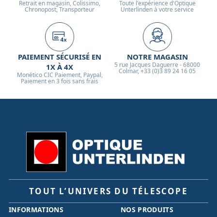
Retrait en magasin, Colissimo,
Toute l'expérience d'Optique
Chronopost, Transporteur
Unterlinden à votre service
PAIEMENT SÉCURISÉ EN
NOTRE MAGASIN
5 rue Jacques Daguerre - 68000
1X À 4X
Colmar, +33 (0)3 89 24 16 05
Monético CIC Paiement, Paypal,
Paiement en 3 fois sans frais
TOUT L’UNIVERS DU TÉLESCOPE
INFORMATIONS
NOS PRODUITS