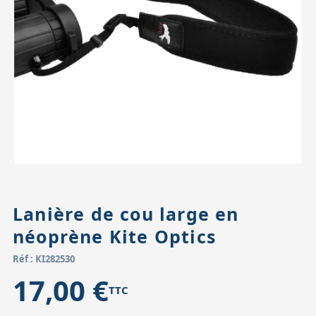
Accessoires pour montures
Pièces détachées
Têtes binocula
Lanière de cou large en
néoprène Kite Optics
Réf : KI282530
17,00 €
TTC