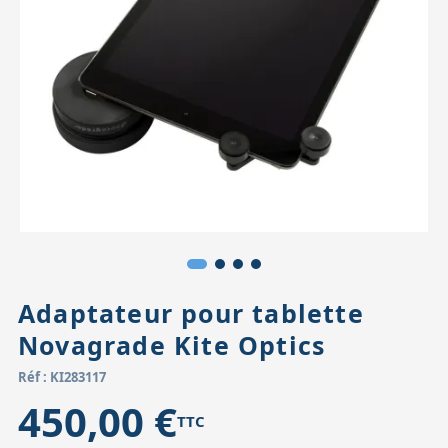
Accessoires pour montures
Pièces détachées
Têtes binocula
Adaptateur pour tablette
Novagrade Kite Optics
Réf : KI283117
450,00 €
TTC