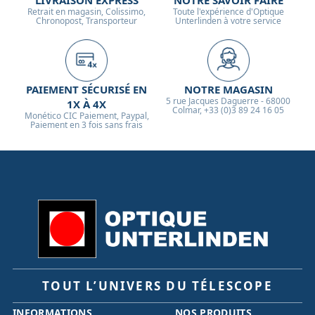
LIVRAISON EXPRESS
NOTRE SAVOIR FAIRE
Retrait en magasin, Colissimo,
Toute l'expérience d'Optique
Chronopost, Transporteur
Unterlinden à votre service
PAIEMENT SÉCURISÉ EN
NOTRE MAGASIN
5 rue Jacques Daguerre - 68000
1X À 4X
Colmar, +33 (0)3 89 24 16 05
Monético CIC Paiement, Paypal,
Paiement en 3 fois sans frais
TOUT L’UNIVERS DU TÉLESCOPE
INFORMATIONS
NOS PRODUITS