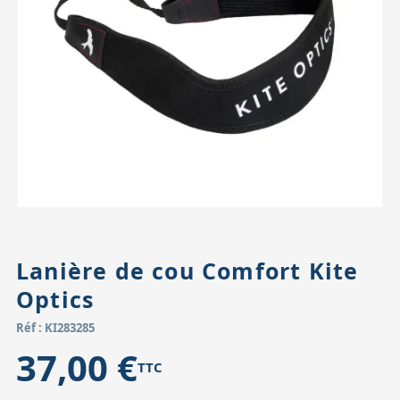
Accessoires pour montures
Pièces détachées
Têtes binocula
Lanière de cou Comfort Kite
Optics
Réf : KI283285
37,00 €
TTC