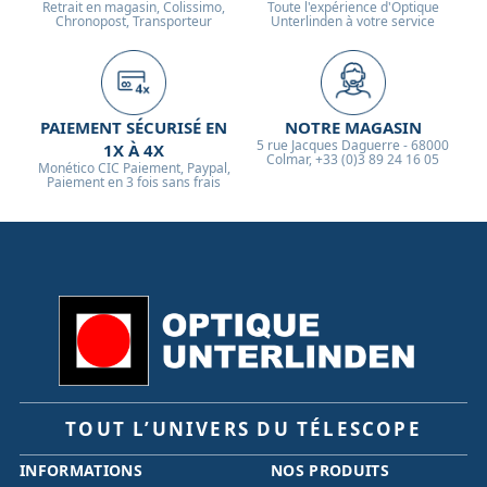
Retrait en magasin, Colissimo,
Toute l'expérience d'Optique
Chronopost, Transporteur
Unterlinden à votre service
PAIEMENT SÉCURISÉ EN
NOTRE MAGASIN
5 rue Jacques Daguerre - 68000
1X À 4X
Colmar, +33 (0)3 89 24 16 05
Monético CIC Paiement, Paypal,
Paiement en 3 fois sans frais
TOUT L’UNIVERS DU TÉLESCOPE
INFORMATIONS
NOS PRODUITS