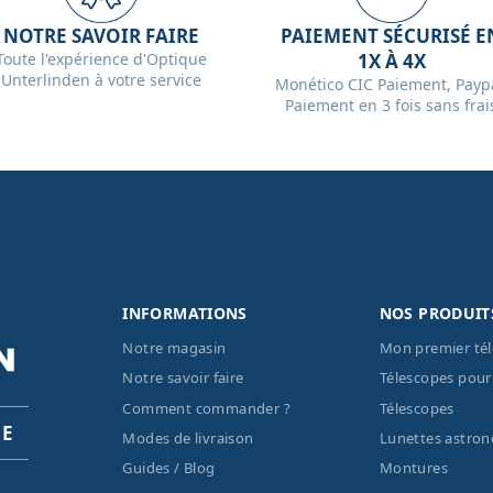
NOTRE SAVOIR FAIRE
PAIEMENT SÉCURISÉ E
Toute l'expérience d'Optique
1X À 4X
Unterlinden à votre service
Monético CIC Paiement, Paypa
Paiement en 3 fois sans frai
INFORMATIONS
NOS PRODUIT
Notre magasin
Mon premier té
Notre savoir faire
Télescopes pour
Comment commander ?
Télescopes
PE
Modes de livraison
Lunettes astro
Guides / Blog
Montures