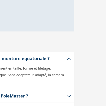
ma monture équatoriale ?
nt en taille, forme et filetage.
ique. Sans adaptateur adapté, la caméra
 PoleMaster ?
apter parfaitement à l'emplacement du