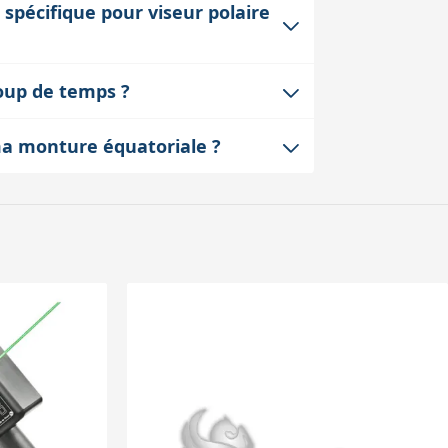
 spécifique pour viseur polaire
tion.
sé si la monture dispose d'un filetage
coup de temps ?
en station dépend d'une fixation rigide
à l'aide des vis fournies ou existantes. Il
 ma monture équatoriale ?
t être réalisée en quelques minutes, ce
 capacité de charge habituelle des
ui permet de conserver des mouvements