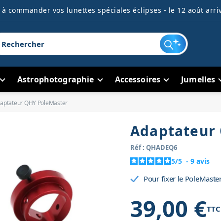
à commander vos lunettes spéciales éclipses - le 12 août arriv
Astrophotographie
Accessoires
Jumelles
aptateur QHY PoleMaster
Adaptateur
Réf : QHADEQ6
5
/
5
-
9
avis
Pour fixer le PoleMaste
39,00 €
TTC