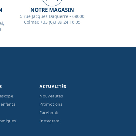
N
NOTRE MAGASIN
5 rue Jacques Daguerre - 68000
Colmar, +33 (0)3 89 24 16 05
l,
s
S
ACTUALITÉS
lescope
Nouveautés
 enfants
Promotions
Facebook
nomiques
Instagram