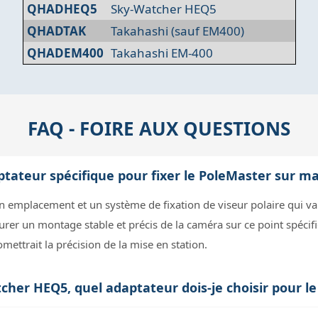
QHADHEQ5
Sky-Watcher HEQ5
QHADTAK
Takahashi (sauf EM400)
QHADEM400
Takahashi EM-400
FAQ - FOIRE AUX QUESTIONS
aptateur spécifique pour fixer le PoleMaster sur 
mplacement et un système de fixation de viseur polaire qui varie
urer un montage stable et précis de la caméra sur ce point spécif
mettrait la précision de la mise en station.
er HEQ5, quel adaptateur dois-je choisir pour le
adaptateur recommandé est le QHADHEQ5. Il est conçu pour s'ad