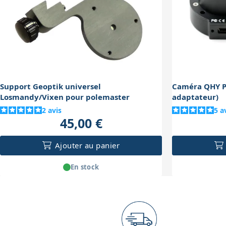
Support Geoptik universel
Caméra QHY P
Losmandy/Vixen pour polemaster
adaptateur)
2
avis
5
a
45,00 €
Ajouter au panier
En stock