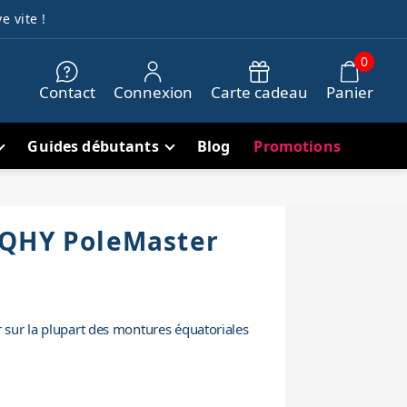
e vite !
0
Contact
Connexion
Carte cadeau
Panier
Guides débutants
Blog
Promotions
 QHY PoleMaster
r sur la plupart des montures équatoriales