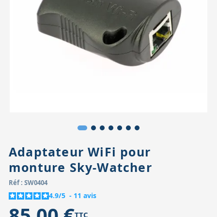
Accessoires pour montures
Pièces détachées
Têtes binocula
Adaptateur WiFi pour
monture Sky-Watcher
Réf : SW0404
4.9
/
5
-
11
avis
85,00 €
TTC