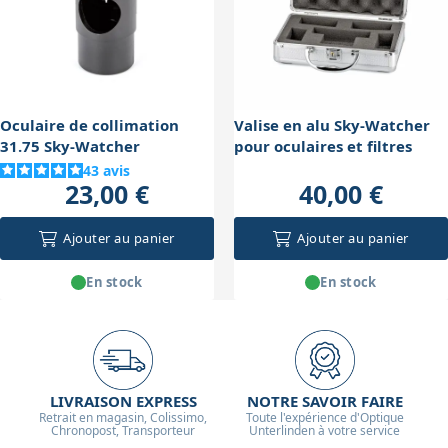
alimentation stable et adaptée à votre monture pour
garantir une observation sans coupure.
Oculaire de collimation
Valise en alu Sky-Watcher
31.75 Sky-Watcher
pour oculaires et filtres
43
avis
23,00 €
40,00 €
Ajouter au panier
Ajouter au panier
En stock
En stock
LIVRAISON EXPRESS
NOTRE SAVOIR FAIRE
Retrait en magasin, Colissimo,
Toute l'expérience d'Optique
Chronopost, Transporteur
Unterlinden à votre service