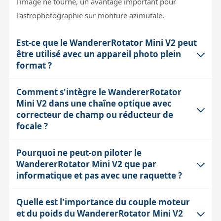
l'image ne tourne, un avantage important pour
l'astrophotographie sur monture azimutale.
Est-ce que le WandererRotator Mini V2 peut
être utilisé avec un appareil photo plein
format ?
Comment s'intègre le WandererRotator
Le modèle Mini V2 est prévu pour des filets M54 et
Mini V2 dans une chaîne optique avec
convient idéalement à des capteurs jusqu'au format
correcteur de champ ou réducteur de
APS-C. Pour un plein format, la taille plus grande du
focale ?
capteur et la charge mécanique accrue peuvent
dépasser les capacités optimales de ce modèle, en
Pourquoi ne peut-on piloter le
Le WandererRotator Mini V2 affiche un tirage
particulier en termes de couple moteur et stabilité. Il
WandererRotator Mini V2 que par
mécanique très faible (10 mm), ce qui facilite son
informatique et pas avec une raquette ?
est conseillé d'opter pour les versions Lite (M68) ou
insertion entre le télescope et les accessoires optiques
Pro (M92) qui offrent un couple plus élevé et un tirage
comme les correcteurs de champ ou réducteurs de
Quelle est l'importance du couple moteur
Le WandererRotator Mini V2 est conçu pour un
adapté aux plus grands capteurs pour éviter tout
focale. Cependant, le tirage total doit être pris en
et du poids du WandererRotator Mini V2
pilotage précis, automatisé et à distance, notamment
risque de tilt ou de perte de précision.