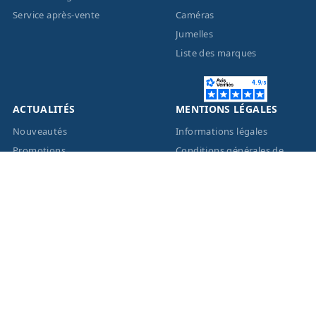
Service après-vente
Caméras
Jumelles
Liste des marques
ACTUALITÉS
MENTIONS LÉGALES
Nouveautés
Informations légales
Promotions
Conditions générales de
vente
Facebook
Eco-Participation
Instagram
Vos données personnelles