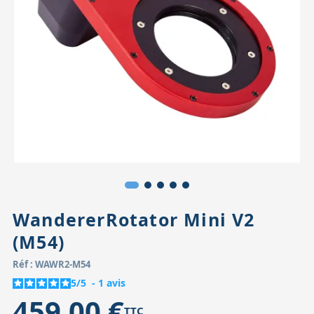
Accessoires pour montures
Pièces détachées
Têtes binocula
WandererRotator Mini V2
(M54)
Réf : WAWR2-M54
5
/
5
-
1
avis
459,00 €
TTC