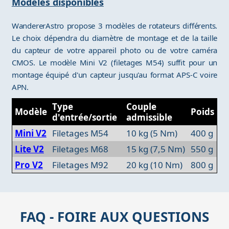
Modèles disponibles
WandererAstro propose 3 modèles de rotateurs différents.
Le choix dépendra du diamètre de montage et de la taille
du capteur de votre appareil photo ou de votre caméra
CMOS. Le modèle Mini V2 (filetages M54) suffit pour un
montage équipé d'un capteur jusqu'au format APS-C voire
APN.
Type
Couple
Modèle
Poids
d'entrée/sortie
admissible
Mini V2
Filetages M54
10 kg (5 Nm)
400 g
Lite V2
Filetages M68
15 kg (7,5 Nm)
550 g
Pro V2
Filetages M92
20 kg (10 Nm)
800 g
FAQ - FOIRE AUX QUESTIONS