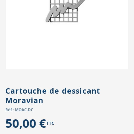
Accessoires pour montures
Pièces détachées
Têtes binocula
Cartouche de dessicant
Moravian
Réf : MOAC-DC
50,00 €
TTC