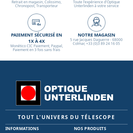
Retrait en magasin, Colissimo,
Toute l'expérience d'Optique
Chronopost, Transporteur
Unterlinden à votre service
PAIEMENT SÉCURISÉ EN
NOTRE MAGASIN
5 rue Jacques Daguerre - 68000
1X À 4X
Colmar, +33 (0)3 89 24 16 05
Monético CIC Paiement, Paypal,
Paiement en 3 fois sans frais
TOUT L’UNIVERS DU TÉLESCOPE
INFORMATIONS
NOS PRODUITS