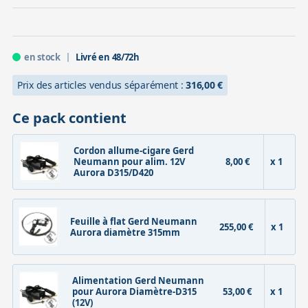
en stock
Livré en 48/72h
Prix des articles vendus séparément :
316,00 €
Ce pack contient
Cordon allume-cigare Gerd
Neumann pour alim. 12V
8,00 €
x 1
Aurora D315/D420
Feuille à flat Gerd Neumann
255,00 €
x 1
Aurora diamètre 315mm
Alimentation Gerd Neumann
pour Aurora Diamètre-D315
53,00 €
x 1
(12V)