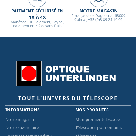
PAIEMENT SÉCURISÉ EN
NOTRE MAGASIN
5 rue Jacques Daguerre - 68000
1X À 4X
Colmar, +33 (0)3 89 24 16 05
Monético CIC Paiement, Paypal,
Paiement en 3 fois sans frais
TOUT L’UNIVERS DU TÉLESCOPE
INFORMATIONS
NOS PRODUITS
Notre magasin
Mon premier télescope
Notre savoir faire
Télescopes pour enfants
Comment commander ?
Télescopes