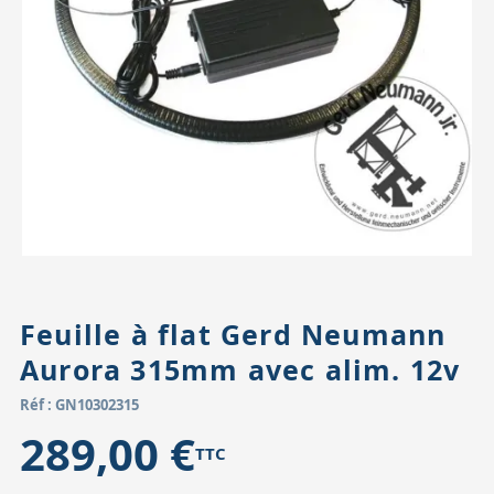
Accessoires pour montures
Pièces détachées
Têtes binocula
Feuille à flat Gerd Neumann
Aurora 315mm avec alim. 12v
Réf : GN10302315
289,00 €
TTC