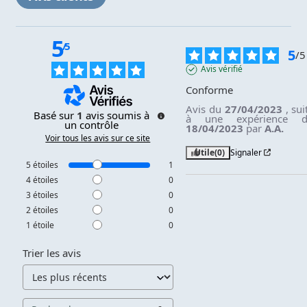
5
/
5
5
/
5
Avis vérifié
Conforme
Avis du
27/04/2023
, sui
Basé sur
1
avis soumis à
à une expérience 
un contrôle
18/04/2023
par
A.A.
Voir tous les avis sur ce site
Utile
(0)
Signaler
5
étoiles
1
4
étoiles
0
3
étoiles
0
2
étoiles
0
1
étoile
0
Trier les avis