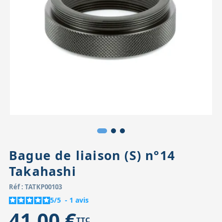
Accessoires pour montures
Pièces détachées
Têtes binocula
Bague de liaison (S) n°14
Takahashi
Réf : TATKP00103
5
/
5
-
1
avis
41,00 €
TTC