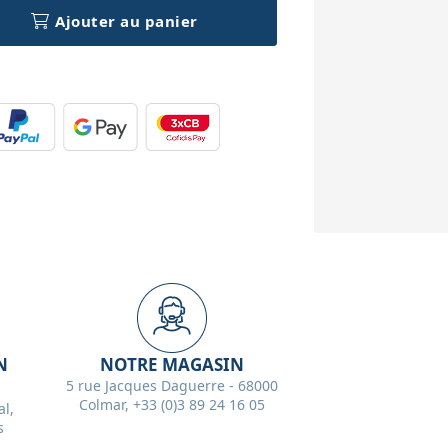
Ajouter au panier
N
NOTRE MAGASIN
5 rue Jacques Daguerre - 68000
Colmar, +33 (0)3 89 24 16 05
l,
s