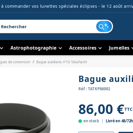
à commander vos lunettes spéciales éclipses - le 12 août arriv
Astrophotographie
Accessoires
Jumelles
gues de conversion
Bague auxiliaire n°16 Takahashi
Bague auxil
Réf : TATKP86002
86,00 €
TTC
en stock
Livré en 48/72