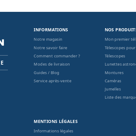
INFORMATIONS
NOS PRODUIT
Notre magasin
Mon premier té
Notre savoir faire
Télescopes pour
Comment commander ?
Télescopes
PE
Modes de livraison
Lunettes astro
Guides / Blog
Montures
Service après-vente
Caméras
Jumelles
Liste des marqu
MENTIONS LÉGALES
Informations légales