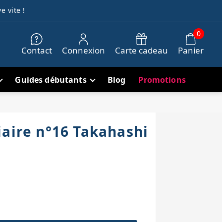
e vite !
0
Contact
Connexion
Carte cadeau
Panier
Guides débutants
Blog
Promotions
iaire n°16 Takahashi
h