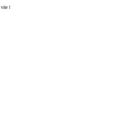
vite !