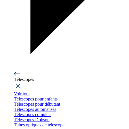
Télescopes
Voir tout
Télescopes pour enfants
Télescopes pour débutant
Télescopes automatisés
Télescopes complets
Télescopes Dobson
Tubes optiques de télescope