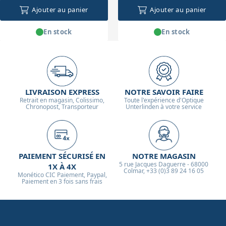
Ajouter au panier
Ajouter au panier
En stock
En stock
LIVRAISON EXPRESS
NOTRE SAVOIR FAIRE
Retrait en magasin, Colissimo,
Toute l'expérience d'Optique
Chronopost, Transporteur
Unterlinden à votre service
PAIEMENT SÉCURISÉ EN
NOTRE MAGASIN
5 rue Jacques Daguerre - 68000
1X À 4X
Colmar, +33 (0)3 89 24 16 05
Monético CIC Paiement, Paypal,
Paiement en 3 fois sans frais