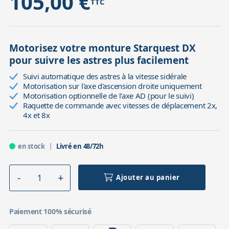
105,00 €
TTC
Accessoires pour montures
Pièces détachées
Têtes binocula
Motorisez votre monture Starquest DX
pour suivre les astres plus facilement
Suivi automatique des astres à la vitesse sidérale
Motorisation sur l'axe d'ascension droite uniquement
Motorisation optionnelle de l'axe AD (pour le suivi)
Raquette de commande avec vitesses de déplacement 2x,
4x et 8x
en stock
Livré en 48/72h
Ajouter au panier
Paiement 100% sécurisé