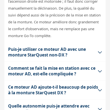
l'ascension droite est motorisée ; il faut donc corriger
manuellement la déclinaison. De plus, la qualité du
suivi dépend aussi de la précision de la mise en station
de la monture. Ce moteur améliore donc grandement
le confort d’observation, mais ne remplace pas une
monture Go-To complète.
Puis-je utiliser ce moteur AD avec une
monture StarQuest non-DX ?
Comment se fait la mise en station avec ce
Non, ce moteur est spécifiquement conçu pour la
moteur AD, est-elle compliquée ?
monture Sky-Watcher StarQuest DX. Les versions
précédentes ou non-DX ont des caractéristiques
Ce moteur AD ajoute-t-il beaucoup de poids
La mise en station doit être réalisée manuellement et
mécaniques différentes, ce qui rend l’adaptation
à la monture StarQuest DX ?
avec soin pour que le moteur puisse suivre
impossible. Utiliser ce moteur sur une autre monture
correctement. Une mise en station approximative
pourrait endommager le matériel ou ne pas
Quelle autonomie puis-je attendre avec
Le moteur AD et son boîtier d’alimentation restent
entraînera un décalage progressif de l’objet observé,
fonctionner correctement.