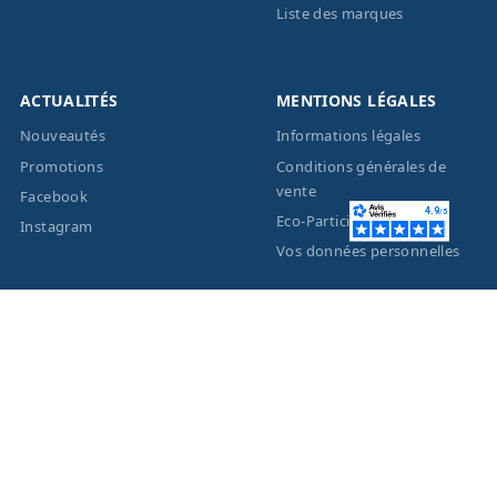
Liste des marques
ACTUALITÉS
MENTIONS LÉGALES
Nouveautés
Informations légales
Promotions
Conditions générales de
vente
Facebook
Eco-Participation
Instagram
Vos données personnelles
© 2026 - Création site
internet
BWAgence
- Tous
droits réservés Optique
Unterlinden