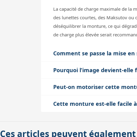
La capacité de charge maximale de la 
des lunettes courtes, des Maksutov ou
déséquilibrer la monture, ce qui dégrade
de charge plus élevée serait recomman
Comment se passe la mise en s
La mise en station de la Starquest DX se 
Pourquoi l’image devient-elle 
grâce à la conception de la monture, m
Même avec une monture stable comme la 
essentielle pour faciliter le suivi manu
Peut-on motoriser cette montur
: la turbulence atmosphérique (le 'seeing')
un peu de pratique, mais c’est un excel
La Starquest DX peut recevoir en option
vibrations dues au vent ou au toucher. 
Cette monture est-elle facile à
automatique. Cela améliore grandement 
manuel ou motorisé simple, donc elle n
Avec un poids total d’environ 3,8 kg (t
objets reste manuel. Pour l’astrophotog
astrophotographie ou très fort grossis
avec des instruments compacts. Son trép
l’absence de correction en déclinaison 
Ces articles peuvent également
démonte facilement, et sa taille modér