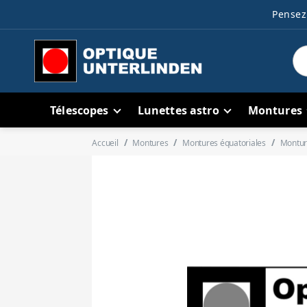
Pensez 
Télescopes
Lunettes astro
Montures
Accueil
Montures
Montures équatoriales
Montur