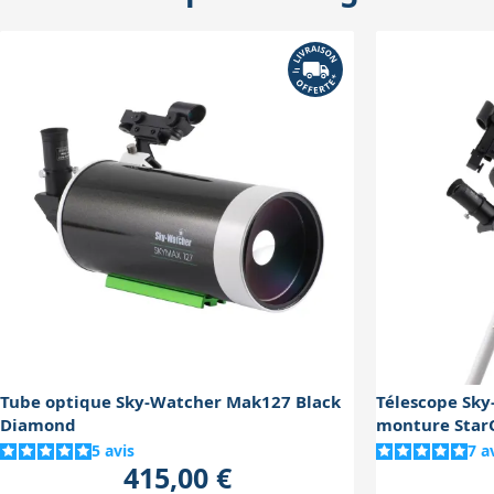
station nécessitent un peu de temps et d
Tube optique Sky-Watcher Mak127 Black
Télescope Sk
Diamond
monture Star
5
avis
7
a
415,00 €