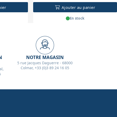
nier
Ajouter au panier
En stock
N
NOTRE MAGASIN
5 rue Jacques Daguerre - 68000
Colmar, +33 (0)3 89 24 16 05
l,
s