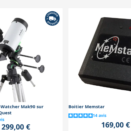
e soin pour garantir une bonne stabilité et un suivi précis.
y-Watcher Mak90 sur
Boitier Memstar
Quest
14
avis
vis
169,00 €
299,00 €