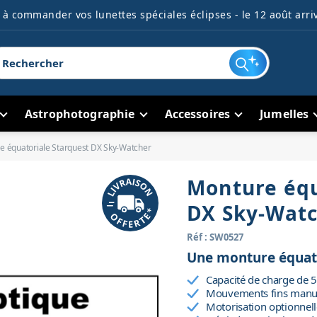
à commander vos lunettes spéciales éclipses - le 12 août arriv
Astrophotographie
Accessoires
Jumelles
e équatoriale Starquest DX Sky-Watcher
Monture équ
DX Sky-Wat
Réf : SW0527
Une monture équator
Capacité de charge de 
Mouvements fins manuel
Motorisation optionnelle