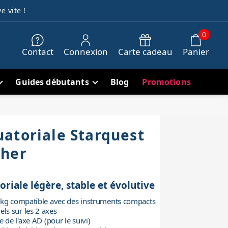
e vite !
0
Contact
Connexion
Carte cadeau
Panier
Guides débutants
Blog
Promotions
atoriale Starquest
cher
iale légère, stable et évolutive
5kg compatible avec des instruments compacts
s sur les 2 axes
 de l'axe AD (pour le suivi)