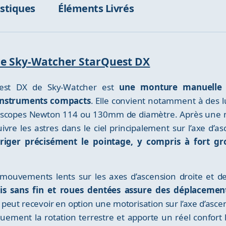
istiques
Éléments Livrés
ure Sky-Watcher StarQuest DX
uest DX de Sky-Watcher est
une monture manuelle l
s instruments compacts
. Elle convient notamment à des 
escopes Newton 114 ou 130mm de diamètre. Après une mis
vre les astres dans le ciel principalement sur l’axe d’as
riger précisément le pointage, y compris à fort gr
mouvements lents sur les axes d’ascension droite et de 
is sans fin et roues dentées assure des déplacement
le peut recevoir en option une motorisation sur l’axe d’asce
ment la rotation terrestre et apporte un réel confort l