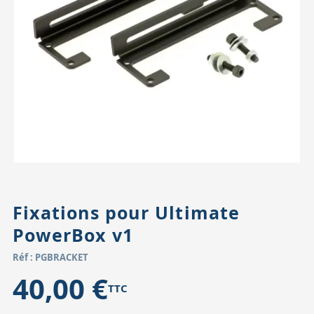
Accessoires pour montures
Pièces détachées
Têtes binocula
Fixations pour Ultimate
PowerBox v1
Réf : PGBRACKET
40,00 €
TTC