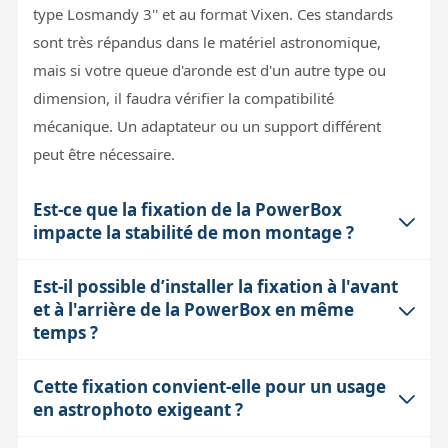
type Losmandy 3'' et au format Vixen. Ces standards
sont très répandus dans le matériel astronomique,
mais si votre queue d'aronde est d'un autre type ou
dimension, il faudra vérifier la compatibilité
mécanique. Un adaptateur ou un support différent
peut être nécessaire.
Est-ce que la fixation de la PowerBox
impacte la stabilité de mon montage ?
Est-il possible d’installer la fixation à l'avant
La fixation par queue d'aronde assure une bonne
et à l'arrière de la PowerBox en même
rigidité mécanique car elle utilise des standards
temps ?
robustes. Cependant, il faut veiller à bien serrer la
fixation sans forcer pour éviter tout jeu. Le poids ajouté
Cette fixation convient-elle pour un usage
Oui, le support est prévu pour être monté à l'avant et à
reste modéré, mais sur des montures légères, chaque
en astrophoto exigeant ?
l'arrière de la PowerBox. Cela permet de choisir
gramme compte : il est donc préférable de positionner
l'emplacement le plus adapté sur la queue d'aronde,