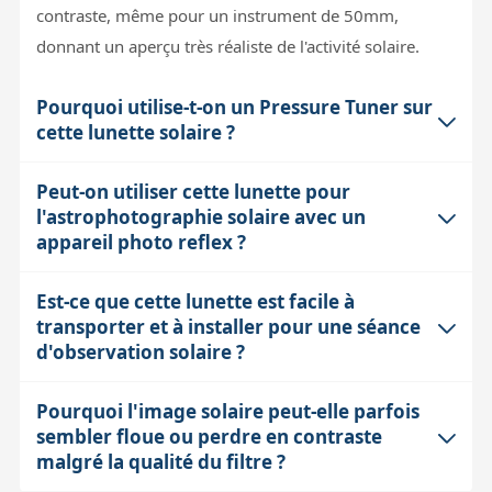
contraste, même pour un instrument de 50mm,
donnant un aperçu très réaliste de l'activité solaire.
Pourquoi utilise-t-on un Pressure Tuner sur
cette lunette solaire ?
Peut-on utiliser cette lunette pour
Le Pressure Tuner ajuste la pression à l'intérieur de
l'astrophotographie solaire avec un
l'étalon Fabry-Perot, modifiant précisément la longueur
appareil photo reflex ?
d'onde transmise. Cela compense les variations
causées par la température, la pression
Est-ce que cette lunette est facile à
Oui, la Lunette Ha 50mm Lunt dispose d'un porte-
atmosphérique, ou même la rotation du Soleil (effet
transporter et à installer pour une séance
oculaire standard 31,75mm compatible avec les
Doppler). Cette correction fine est essentielle pour
d'observation solaire ?
accessoires d'imagerie. Toutefois, il faut choisir un filtre
optimiser la netteté et le contraste des détails solaires
bloquant (BF) adapté : le BF600 est recommandé pour
comme la granulation ou les zones actives, surtout lors
Pourquoi l'image solaire peut-elle parfois
Avec ses 2,1 kg et 37 cm de longueur, la Lunette Ha
les petits capteurs et l'imagerie débutante. Le
sembler floue ou perdre en contraste
d'observations prolongées.
50mm Lunt est relativement compacte et légère. Elle se
backfocus disponible est limité, donc il est important
malgré la qualité du filtre ?
transporte aisément dans une petite voiture et s'installe
de vérifier la compatibilité mécanique avec votre