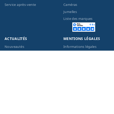
Service après-vente
Caméras
Jumelles
Liste des marques
ACTUALITÉS
MENTIONS LÉGALES
Nouveautés
Informations légales
Promotions
Conditions générales de
vente
Facebook
Eco-Participation
Instagram
Vos données personnelles