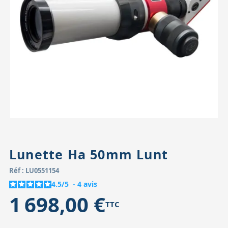
Accessoires pour montures
Pièces détachées
Têtes binocula
Lunette Ha 50mm Lunt
Réf : LU0551154
4.5
/
5
-
4
avis
1 698,00 €
TTC