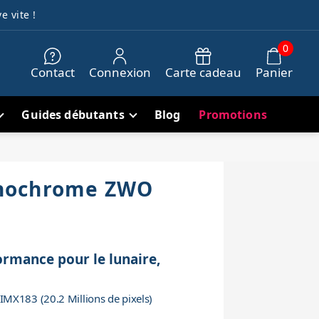
e vite !
0
Contact
Connexion
Carte cadeau
Panier
Guides débutants
Blog
Promotions
nochrome ZWO
rmance pour le lunaire,
MX183 (20.2 Millions de pixels)