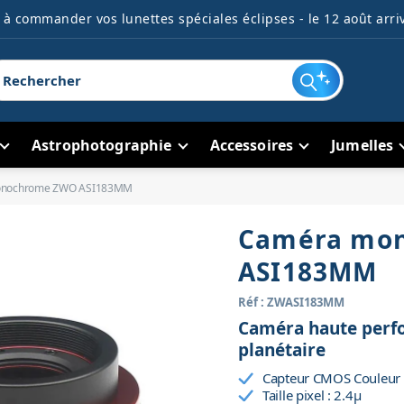
à commander vos lunettes spéciales éclipses - le 12 août arriv
Astrophotographie
Accessoires
Jumelles
onochrome ZWO ASI183MM
Caméra mo
ASI183MM
Réf : ZWASI183MM
Caméra haute perfo
planétaire
Capteur CMOS Couleur I
Taille pixel : 2.4µ