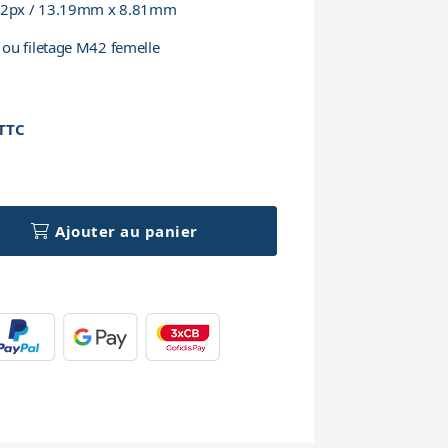
672px / 13.19mm x 8.81mm
ou filetage M42 femelle
TTC
h
Ajouter au panier