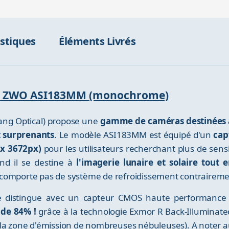
istiques
Éléments Livrés
éra ZWO ASI183MM (monochrome)
ang Optical) propose une
gamme de caméras destinées à 
t surprenants
. Le modèle ASI183MM est équipé d'un
cap
 x 3672px)
pour les utilisateurs recherchant plus de sensi
nd il se destine à
l'imagerie lunaire et solaire tout 
 comporte pas de système de refroidissement contraireme
3 se distingue avec un capteur CMOS haute performanc
 de 84% !
grâce à la technologie Exmor R Back-Illuminated.
la zone d'émission de nombreuses nébuleuses). A noter aus