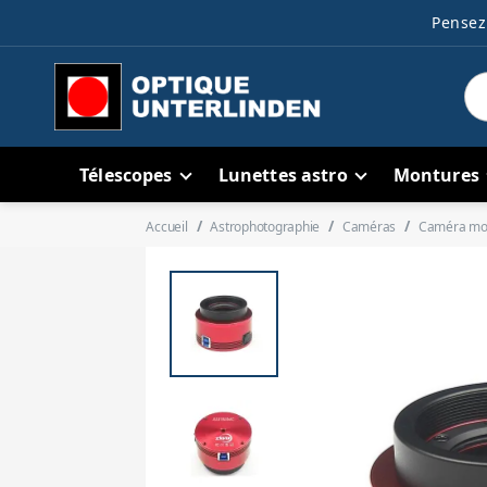
Pensez 
Télescopes
Lunettes astro
Montures
Accueil
Astrophotographie
Caméras
Caméra m