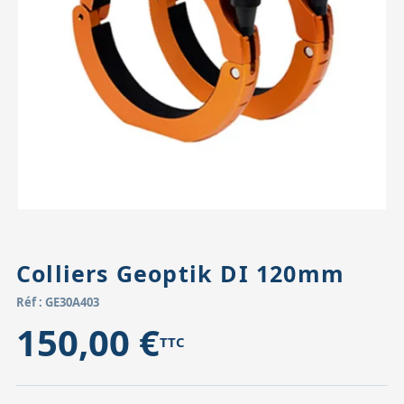
Accessoires pour montures
Pièces détachées
Têtes binocula
Colliers Geoptik DI 120mm
Réf : GE30A403
150,00 €
TTC