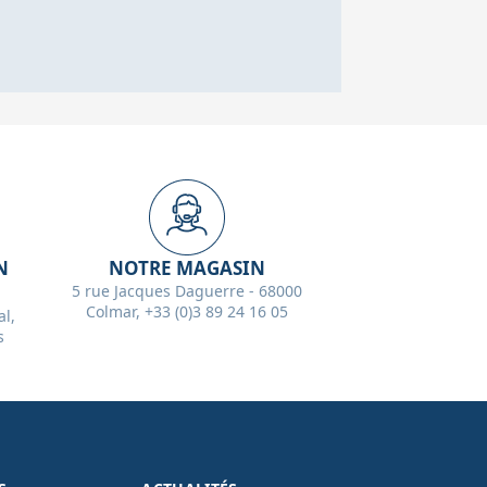
N
NOTRE MAGASIN
5 rue Jacques Daguerre - 68000
Colmar, +33 (0)3 89 24 16 05
l,
s