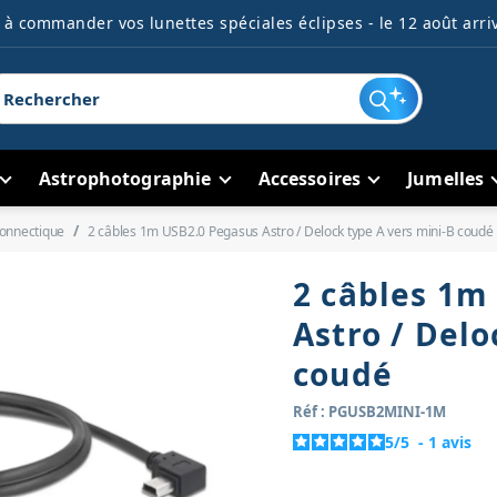
à commander vos lunettes spéciales éclipses - le 12 août arriv
Astrophotographie
Accessoires
Jumelles
onnectique
2 câbles 1m USB2.0 Pegasus Astro / Delock type A vers mini-B coudé
2 câbles 1m
Astro / Delo
coudé
Réf : PGUSB2MINI-1M
5
/
5
-
1
avis