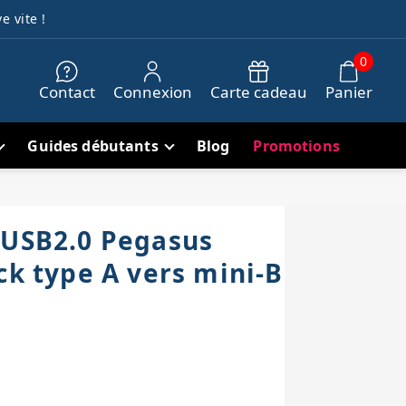
e vite !
0
Contact
Connexion
Carte cadeau
Panier
Guides débutants
Blog
Promotions
 USB2.0 Pegasus
ck type A vers mini-B