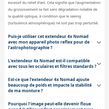
excessif du relief d'œil. Cela signifie que l'augmentation
du grossissement se fait sans dégradation notable de
la qualité optique, à condition que le seeing
(turbulence atmosphérique) ne soit pas trop perturbé.
Puis-je utiliser cet extendeur 4x Nomad
avec mon appareil photo reflex pour de
l'astrophotographie ?
L'extendeur 4x Nomad est-il compatible
Oui, l'extendeur Nomad 4x est livré avec un adaptateur
avec tous les oculaires et filtres standards ?
M48 pour la connexion à des caméras CCD ou CMOS.
Pour un appareil photo reflex, il faudra en plus une
Est-ce que l’extendeur 4x Nomad ajoute
Cet extendeur possède un coulant de 50,8 mm (2
bague T adaptée à votre boîtier. Il est important de
beaucoup de poids et impacte la stabilité
pouces) fileté, compatible avec les filtres standards 2
respecter le backfocus recommandé par votre
de ma monture ?
pouces. Il est aussi livré avec un réducteur 31,75 mm
instrument pour éviter tout flou; ce type d'extendeur
(1,25 pouce) pour les oculaires plus petits. Le serrage
télécentrique minimise les aberrations, mais un
Pourquoi l'image peut-elle devenir floue
Avec un poids d'environ 405 grammes, l'extendeur 4x
annulaire auto-centreur en laiton protège efficacement
mauvais backfocus peut quand même dégrader