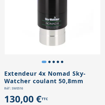
Accessoires pour montures
Pièces détachées
Têtes binocula
Extendeur 4x Nomad Sky-
Watcher coulant 50,8mm
Réf : SW0516
130,00 €
TTC