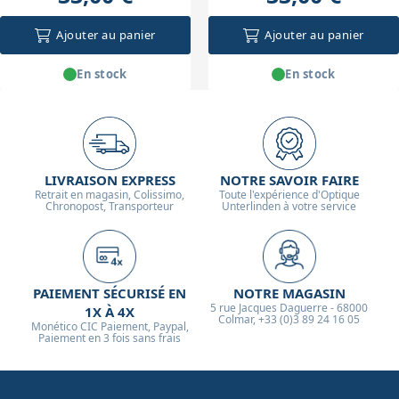
Ajouter au panier
Ajouter au panier
En stock
En stock
LIVRAISON EXPRESS
NOTRE SAVOIR FAIRE
Retrait en magasin, Colissimo,
Toute l'expérience d'Optique
Chronopost, Transporteur
Unterlinden à votre service
PAIEMENT SÉCURISÉ EN
NOTRE MAGASIN
5 rue Jacques Daguerre - 68000
1X À 4X
Colmar, +33 (0)3 89 24 16 05
Monético CIC Paiement, Paypal,
Paiement en 3 fois sans frais