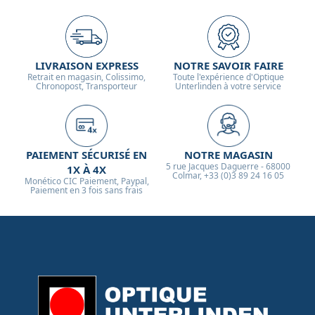
LIVRAISON EXPRESS
NOTRE SAVOIR FAIRE
Retrait en magasin, Colissimo,
Toute l'expérience d'Optique
Chronopost, Transporteur
Unterlinden à votre service
PAIEMENT SÉCURISÉ EN
NOTRE MAGASIN
5 rue Jacques Daguerre - 68000
1X À 4X
Colmar, +33 (0)3 89 24 16 05
Monético CIC Paiement, Paypal,
Paiement en 3 fois sans frais