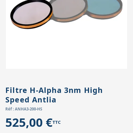
Accessoires pour montures
Pièces détachées
Têtes binocula
Filtre H-Alpha 3nm High
Speed Antlia
Réf : ANHA3-200-HS
525,00 €
TTC