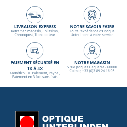
LIVRAISON EXPRESS
NOTRE SAVOIR FAIRE
Retrait en magasin, Colissimo,
Toute l'expérience d'Optique
Chronopost, Transporteur
Unterlinden à votre service
PAIEMENT SÉCURISÉ EN
NOTRE MAGASIN
5 rue Jacques Daguerre - 68000
1X À 4X
Colmar, +33 (0)3 89 24 16 05
Monético CIC Paiement, Paypal,
Paiement en 3 fois sans frais