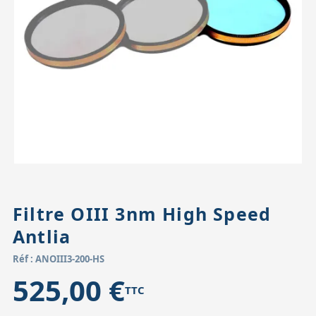
Accessoires pour montures
Pièces détachées
Têtes binocula
Filtre OIII 3nm High Speed
Antlia
Réf : ANOIII3-200-HS
525,00 €
TTC