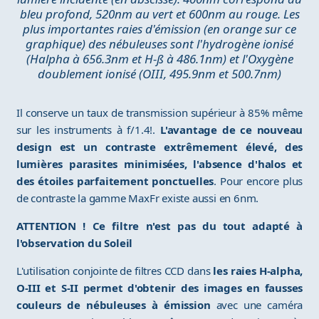
bleu profond, 520nm au vert et 600nm au rouge. Les
plus importantes raies d'émission (en orange sur ce
graphique) des nébuleuses sont l'hydrogène ionisé
(Halpha à 656.3nm et H-ß à 486.1nm) et l'Oxygène
doublement ionisé (OIII, 495.9nm et 500.7nm)
Il conserve un taux de transmission supérieur à 85% même
sur les instruments à f/1.4!.
L'avantage de ce nouveau
design est un contraste extrêmement élevé, des
lumières parasites minimisées, l'absence d'halos et
des étoiles parfaitement ponctuelles
. Pour encore plus
de contraste la gamme MaxFr existe aussi en 6nm.
ATTENTION ! Ce filtre n'est pas du tout adapté à
l'observation du Soleil
L'utilisation conjointe de filtres CCD dans
les raies H-alpha,
O-III et S-II permet d'obtenir des images en fausses
couleurs de nébuleuses à émission
avec une caméra