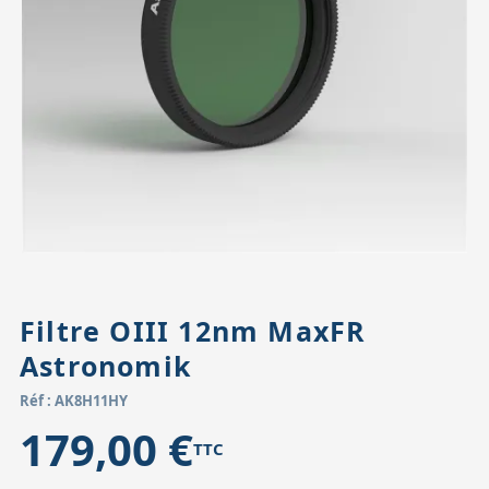
Accessoires pour montures
Pièces détachées
Têtes binocula
Filtre OIII 12nm MaxFR
Astronomik
Réf : AK8H11HY
179,00 €
TTC