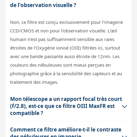
de l'observation visuelle ?
Non, ce filtre est conçu exclusivement pour l'imagerie
CCD/CMOS et non pour l'observation visuelle. L'œil
humain n'est pas suffisamment sensible aux raies
étroites de l'Oxygène ionisé (OIII) filtrées ici, surtout
avec une bande passante aussi étroite de 12nm. Les
couleurs des nébuleuses sont mieux perçues en
photographie grâce à la sensibilité des capteurs et au
traitement des images.
Mon télescope a un rapport focal très court
(f/2.8), est-ce que ce filtre OIII MaxFR est
compatible ?
Comment ce filtre améliore-t-il le contraste
Oui, la technologie MFR (Multi-Focal Ratio) de ce filtre
des nébuleuses en imagerie