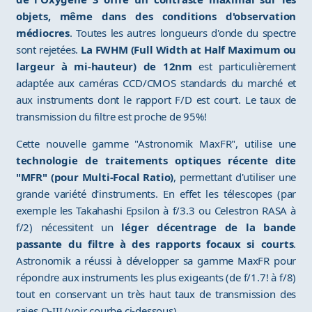
objets, même dans des conditions d'observation
médiocres
. Toutes les autres longueurs d'onde du spectre
sont rejetées.
La FWHM (Full Width at Half Maximum ou
largeur à mi-hauteur) de 12nm
est particulièrement
adaptée aux caméras CCD/CMOS standards du marché et
aux instruments dont le rapport F/D est court. Le taux de
transmission du filtre est proche de 95%!
Cette nouvelle gamme "Astronomik MaxFR", utilise une
technologie de traitements optiques récente dite
"MFR" (pour Multi-Focal Ratio)
, permettant d'utiliser une
grande variété d'instruments. En effet les télescopes (par
exemple les Takahashi Epsilon à f/3.3 ou Celestron RASA à
f/2) nécessitent un
léger décentrage de la bande
passante du filtre à des rapports focaux si courts
.
Astronomik a réussi à développer sa gamme MaxFR pour
répondre aux instruments les plus exigeants (de f/1.7! à f/8)
tout en conservant un très haut taux de transmission des
raies O-III (voir courbe ci-dessous).