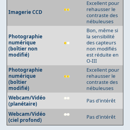
Excellent pour
rehausser le
Imagerie CCD
contraste des
nébuleuses
Bon, même si
Photographie
la sensibilité
numérique
des capteurs
(boîtier non
non modifiés
modifié)
est réduite en
O-III
Photographie
Excellent pour
numérique
rehausser le
(boîtier
contraste des
modifié)
nébuleuses
Webcam/Vidéo
Pas d'intérêt
(planétaire)
Webcam/Vidéo
Pas d'intérêt
(ciel profond)