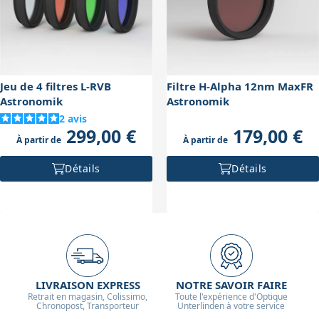
astrophotographique.
Jeu de 4 filtres L-RVB
Filtre H-Alpha 12nm MaxFR
Astronomik
Astronomik
2
avis
299,00 €
179,00 €
À partir de
À partir de
Détails
Détails
LIVRAISON EXPRESS
NOTRE SAVOIR FAIRE
Retrait en magasin, Colissimo,
Toute l'expérience d'Optique
Chronopost, Transporteur
Unterlinden à votre service