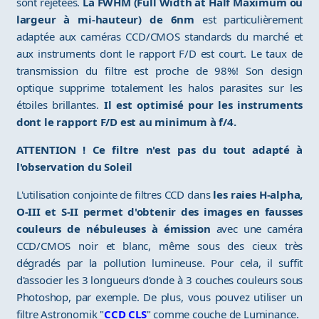
sont rejetées.
La FWHM (Full Width at Half Maximum ou
largeur à mi-hauteur) de 6nm
est particulièrement
adaptée aux caméras CCD/CMOS standards du marché et
aux instruments dont le rapport F/D est court. Le taux de
transmission du filtre est proche de 98%! Son design
optique supprime totalement les halos parasites sur les
étoiles brillantes.
Il est optimisé pour les instruments
dont le rapport F/D est au minimum à f/4.
ATTENTION ! Ce filtre n'est pas du tout adapté à
l'observation du Soleil
L'utilisation conjointe de filtres CCD dans
les raies H-alpha,
O-III et S-II permet d'obtenir des images en fausses
couleurs de nébuleuses à émission
avec une caméra
CCD/CMOS noir et blanc, même sous des cieux très
dégradés par la pollution lumineuse. Pour cela, il suffit
d'associer les 3 longueurs d'onde à 3 couches couleurs sous
Photoshop, par exemple. De plus, vous pouvez utiliser un
filtre Astronomik "
CCD CLS
" comme couche de Luminance.