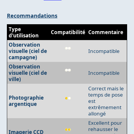
Recommandations
Type
Compatibilité
Commentaire
d'utilisation
Observation
visuelle (ciel de
Incompatible
campagne)
Observation
visuelle (ciel de
Incompatible
ville)
Correct mais le
temps de pose
Photographie
est
argentique
extrêmement
allongé
Excellent pour
rehausser le
Imagerie CCD