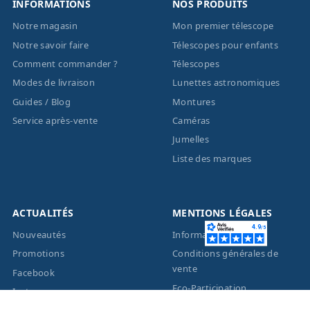
INFORMATIONS
NOS PRODUITS
Notre magasin
Mon premier télescope
Notre savoir faire
Télescopes pour enfants
Comment commander ?
Télescopes
Modes de livraison
Lunettes astronomiques
Guides / Blog
Montures
Service après-vente
Caméras
Jumelles
Liste des marques
ACTUALITÉS
MENTIONS LÉGALES
Nouveautés
Informations légales
Promotions
Conditions générales de
vente
Facebook
Eco-Participation
Instagram
Vos données personnelles