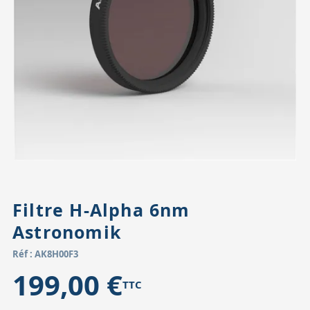
Accessoires pour montures
Pièces détachées
Têtes binocula
Filtre H-Alpha 6nm
Astronomik
Réf : AK8H00F3
199,00 €
TTC