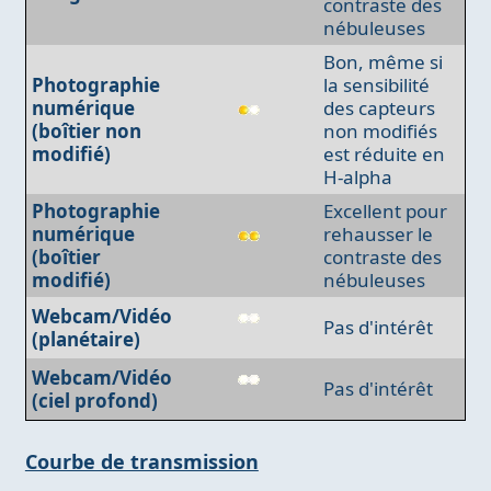
contraste des
nébuleuses
Bon, même si
Photographie
la sensibilité
numérique
des capteurs
(boîtier non
non modifiés
modifié)
est réduite en
H-alpha
Photographie
Excellent pour
numérique
rehausser le
(boîtier
contraste des
modifié)
nébuleuses
Webcam/Vidéo
Pas d'intérêt
(planétaire)
Webcam/Vidéo
Pas d'intérêt
(ciel profond)
Courbe de transmission