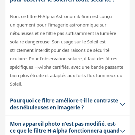
Non, ce filtre H-Alpha Astronomik 6nm est conçu
uniquement pour l'imagerie astronomique sur
nébuleuses et ne filtre pas suffisamment la lumière
solaire dangereuse. Son usage sur le Soleil est
strictement interdit pour des raisons de sécurité
oculaire. Pour l'observation solaire, il faut des filtres
spécifiques H-Alpha certifiés, avec une bande passante
bien plus étroite et adaptés aux forts flux lumineux du
Soleil.
Pourquoi ce filtre améliore-t-il le contraste
des nébuleuses en imagerie ?
Mon appareil photo n'est pas modifié, est-
Ce filtre laisse passer uniquement une bande très
ce que le filtre H-Alpha fonctionnera quand
étroite autour de la raie H-Alpha (656,3 nm), où les