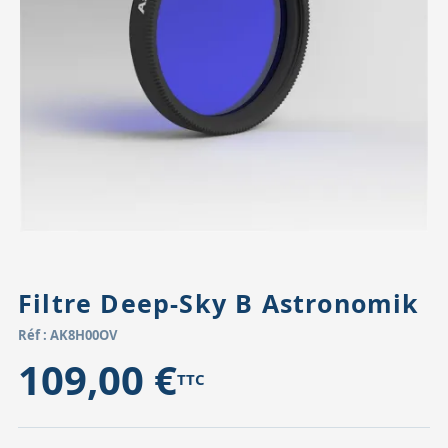
Accessoires pour montures
Pièces détachées
Têtes binocula
Filtre Deep-Sky B Astronomik
Réf : AK8H00OV
109,00 €
TTC