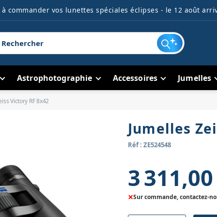
à commander vos lunettes spéciales éclipses - le 12 août arriv
Astrophotographie
Accessoires
Jumelles
eiss Victory RF 8x42
Jumelles Zei
Réf : ZE524548
3 311,00
×
Sur commande, contactez-nous