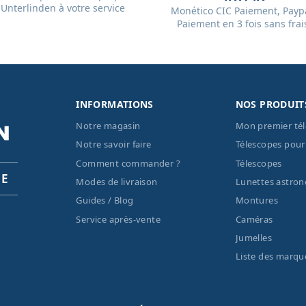
Unterlinden à votre service
Monético CIC Paiement, Paypa
Paiement en 3 fois sans frai
INFORMATIONS
NOS PRODUIT
Notre magasin
Mon premier té
Notre savoir faire
Télescopes pour
Comment commander ?
Télescopes
PE
Modes de livraison
Lunettes astro
Guides / Blog
Montures
Service après-vente
Caméras
Jumelles
Liste des marqu