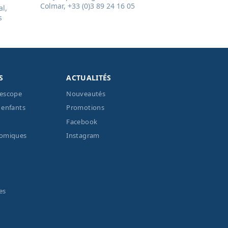
Colmar, +33 (0)3 89 24 16 05
l,
s
S
ACTUALITÉS
lescope
Nouveautés
 enfants
Promotions
Facebook
nomiques
Instagram
es