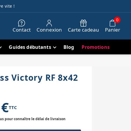
e vite !
0
Contact
Connexion
Carte cadeau
Panier
Guides débutants
Blog
Promotions
ss Victory RF 8x42
 €
TTC
 pour connaître le délai de livraison