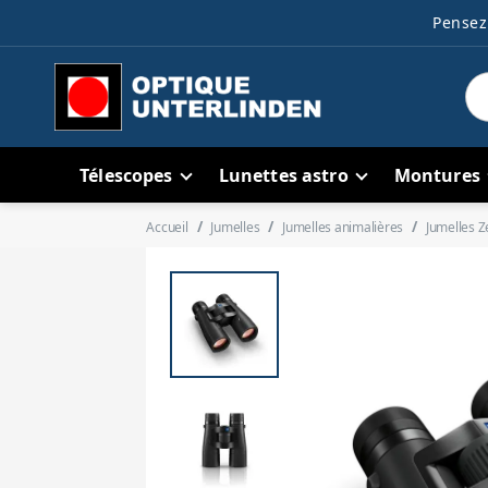
Pensez 
Télescopes
Lunettes astro
Montures
Accueil
Jumelles
Jumelles animalières
Jumelles Z