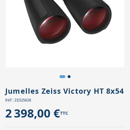
Accessoires pour montures
Pièces détachées
Têtes binocula
Jumelles Zeiss Victory HT 8x54
Réf : ZE525628
2 398,00 €
TTC