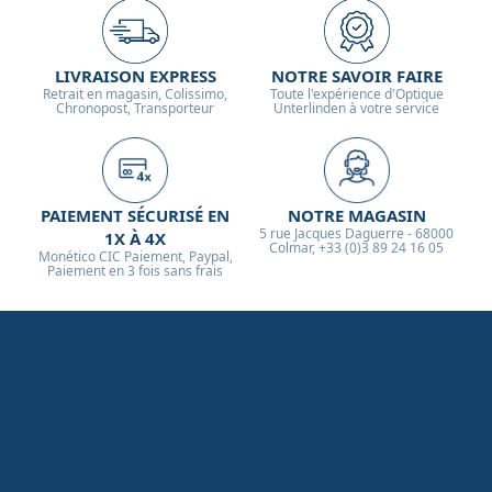
LIVRAISON EXPRESS
NOTRE SAVOIR FAIRE
Retrait en magasin, Colissimo,
Toute l'expérience d'Optique
Chronopost, Transporteur
Unterlinden à votre service
PAIEMENT SÉCURISÉ EN
NOTRE MAGASIN
5 rue Jacques Daguerre - 68000
1X À 4X
Colmar, +33 (0)3 89 24 16 05
Monético CIC Paiement, Paypal,
Paiement en 3 fois sans frais