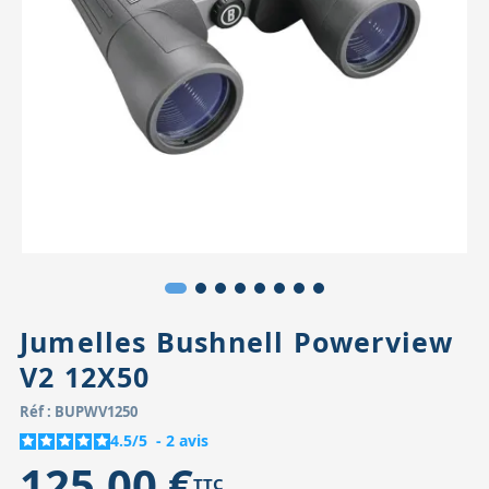
Accessoires pour montures
Pièces détachées
Têtes binocula
Jumelles Bushnell Powerview
V2 12X50
Réf : BUPWV1250
4.5
/
5
-
2
avis
125,00 €
TTC