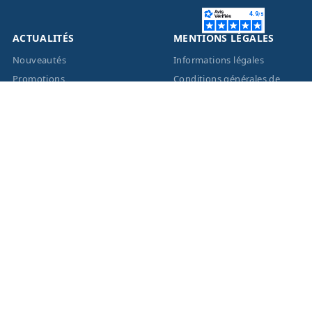
ACTUALITÉS
MENTIONS LÉGALES
Nouveautés
Informations légales
Promotions
Conditions générales de
vente
Facebook
Eco-Participation
Instagram
Vos données personnelles
© 2026 - Création site
internet
BWAgence
- Tous
droits réservés Optique