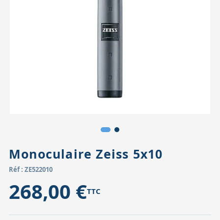
Accessoires pour montures
Pièces détachées
Têtes binocula
Monoculaire Zeiss 5x10
Réf : ZE522010
268,00 €
TTC