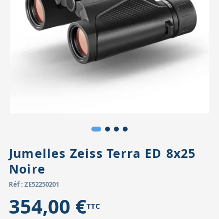
Accessoires pour montures
Pièces détachées
Têtes binocula
Jumelles Zeiss Terra ED 8x25
Noire
Réf : ZE52250201
354,00 €
TTC