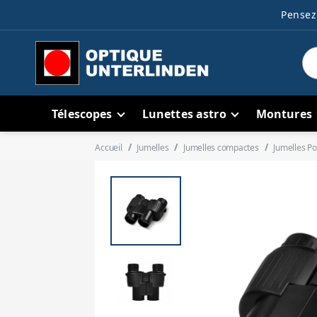
Pensez 
Télescopes
Lunettes astro
Montures
Accueil
Jumelles
Jumelles compactes
Jumelles Po