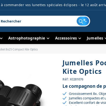
à commander vos lunettes spéciales éclipses - le 12 août arriv
Astrophotographie
Accessoires
Jumelles
cket 8x25 Compact Kite Optics
Jumelles Po
Kite Optics
Réf : KI281076
Le compagnon de p
Grossissement 8x. Obje
Jumelles compactes et u
Excellent confort de vis