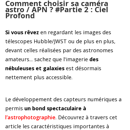
Comment choisir sa caméra
astro / APN ? #Partie 2 : Ciel
Accessoires pour montures
Pièces détachées
Têtes binocula
Profond
Si vous rêvez
en regardant les images des
télescopes Hubble/JWST ou de plus en plus,
devant celles réalisées par des astronomes
amateurs... sachez que l'imagerie
des
nébuleuses et galaxies
est désormais
nettement plus accessible.
Le développement des capteurs numériques a
permis
un bond spectaculaire à
l’astrophotographie
. Découvrez à travers cet
article les caractéristiques importantes à