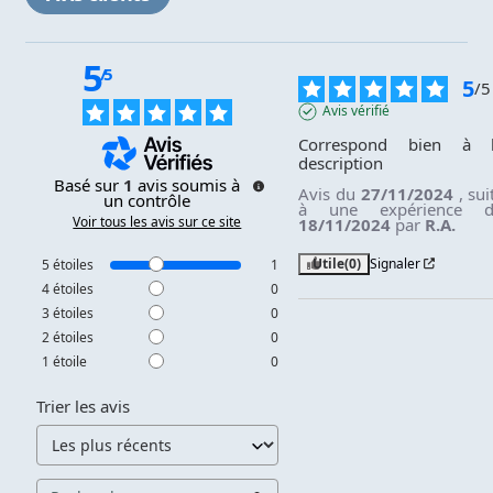
5
/
5
5
/
5
Avis vérifié
Correspond bien à l
description
Basé sur
1
avis soumis à
Avis du
27/11/2024
, sui
un contrôle
à une expérience 
Voir tous les avis sur ce site
18/11/2024
par
R.A.
Utile
(0)
Signaler
5
étoiles
1
4
étoiles
0
3
étoiles
0
2
étoiles
0
1
étoile
0
Trier les avis