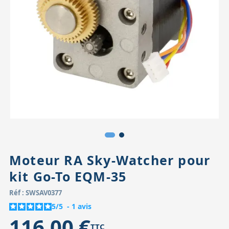
Accessoires pour montures
Pièces détachées
Têtes binocula
Moteur RA Sky-Watcher pour
kit Go-To EQM-35
Réf : SWSAV0377
5
/
5
-
1
avis
116,00 €
TTC