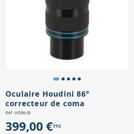
Accessoires pour montures
Pièces détachées
Têtes binocula
Oculaire Houdini 86°
correcteur de coma
Réf : HO86-20
399,00 €
TTC