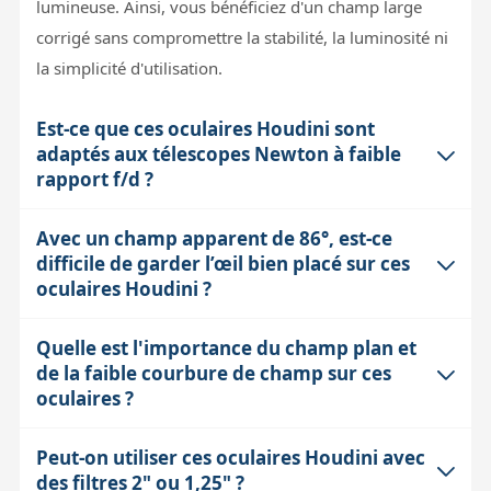
lumineuse. Ainsi, vous bénéficiez d'un champ large
corrigé sans compromettre la stabilité, la luminosité ni
la simplicité d'utilisation.
Est-ce que ces oculaires Houdini sont
adaptés aux télescopes Newton à faible
rapport f/d ?
Avec un champ apparent de 86°, est-ce
Oui, ces oculaires sont spécifiquement conçus pour
difficile de garder l’œil bien placé sur ces
corriger la coma sur les Newton avec un rapport f/d
oculaires Houdini ?
aussi bas que f/3.6, où la coma est très visible sur les
bords du champ. Leur correction optique intégrée
Quelle est l'importance du champ plan et
Un grand champ apparent de 86° offre une immersion
permet d'obtenir des étoiles bien rondes et un champ
de la faible courbure de champ sur ces
visuelle très agréable, mais cela nécessite un relief
plan même en bord de champ, ce qui améliore
oculaires ?
d’œil suffisant pour observer confortablement sans
nettement l'observation des amas et nébuleuses. En
fatigue. Ces oculaires offrent un relief d’œil de 19 à 20
revanche, ils sont déconseillés sur les lunettes à f/5 ou
Peut-on utiliser ces oculaires Houdini avec
Le champ plan signifie que l'image est nette du centre
mm, ce qui est confortable, même pour les porteurs de
des filtres 2" ou 1,25" ?
moins, car la coma y est inversée, et la correction
jusqu'aux bords du champ, sans flou dû à une