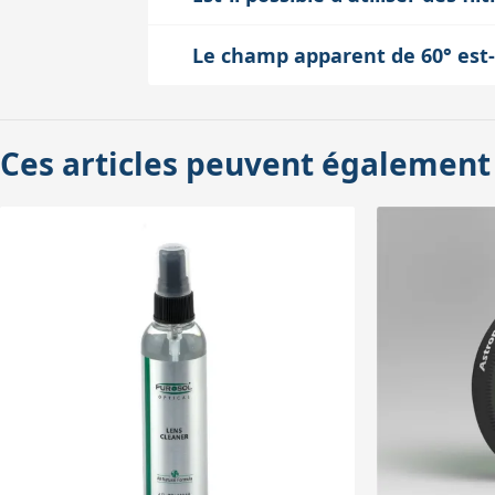
au point. Cela vous évite de devoir aju
Oui, chaque oculaire est équipé d'un f
rapide ou dynamique.
Le champ apparent de 60° est-
les filtres colorés peuvent améliorer le
Le champ de 60° est un juste milieu qui
bleu pour Jupiter). Les filtres solaires 
rencontrés avec les très grands champs (
en amont du télescope.
Ces articles peuvent également
Pour l'observation planétaire, un champ 
donnée à la netteté et au contraste plut