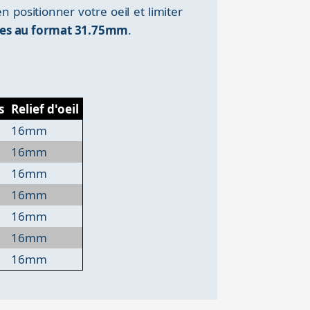
n positionner votre oeil et limiter
ltres au format 31.75mm
.
s
Relief d'oeil
16mm
16mm
16mm
16mm
16mm
16mm
16mm