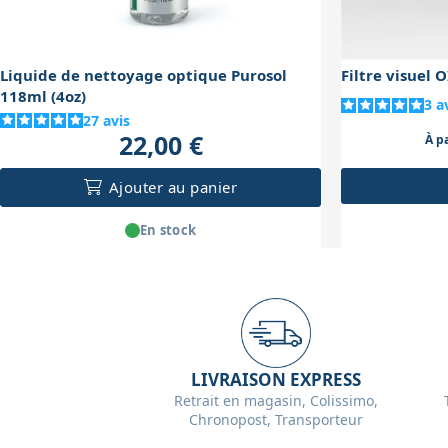
Liquide de nettoyage optique Purosol
Filtre visuel 
118ml (4oz)
3
a
27
avis
22,00 €
À pa
Ajouter au panier
En stock
LIVRAISON EXPRESS
Retrait en magasin, Colissimo,
Chronopost, Transporteur