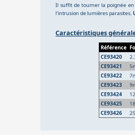
Il suffit de tourner la poignée en
l'intrusion de lumières parasites.
Caractéristiques général
Référence
Fo
CE93420
2
CE93421
5
CE93422
7
CE93423
9
CE93424
1
CE93425
1
CE93426
2