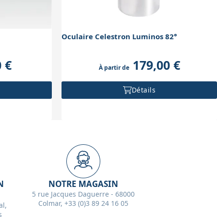
Oculaire Celestron Luminos 82°
 €
179,00 €
À partir de
Détails
N
NOTRE MAGASIN
5 rue Jacques Daguerre - 68000
Colmar, +33 (0)3 89 24 16 05
l,
s