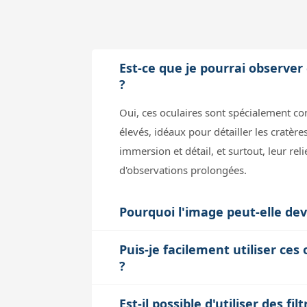
Est-ce que je pourrai observer
?
Oui, ces oculaires sont spécialement co
élevés, idéaux pour détailler les cratè
immersion et détail, et surtout, leur re
d'observations prolongées.
Pourquoi l'image peut-elle dev
À fort grossissement, la qualité de l'i
Puis-je facilement utiliser ces
votre instrument peut atteindre. De plus
?
fort grossissement, si le seeing est méd
Oui, tous les oculaires de la gamme X-C
la stabilité de l'image soit plus sensibl
Est-il possible d'utiliser des fi