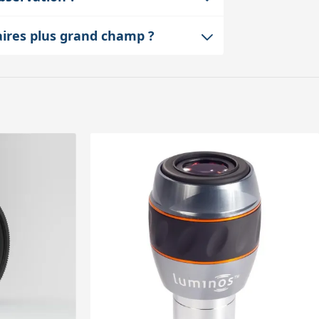
s et de confort surtout en observation
de filtres. En observation planétaire,
aires plus grand champ ?
un filtre rouge pour Mars ou un filtre
sans les inconvénients parfois
dition d’utiliser un filtre adapté monté
é d'un porte-oculaire de grande taille.
etit dans le champ et la priorité est