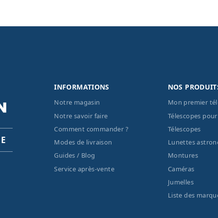
INFORMATIONS
NOS PRODUIT
Notre magasin
Mon premier té
Notre savoir faire
Télescopes pour
Comment commander ?
Télescopes
PE
Modes de livraison
Lunettes astro
Guides / Blog
Montures
Service après-vente
Caméras
Jumelles
Liste des marqu