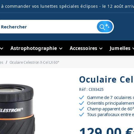
à commander vos lunettes spéciales éclipses - le 12 août arriv
Astrophotographie
Accessoires
Jumelles
es
Oculaire Celestron X-Cel LX 60°
Oculaire Cel
Réf : CE93425
Gamme de 7 oculaires 
Orientés principalement
Champ apparent de 60°,
Tous parafocaux entre 
129,00 €