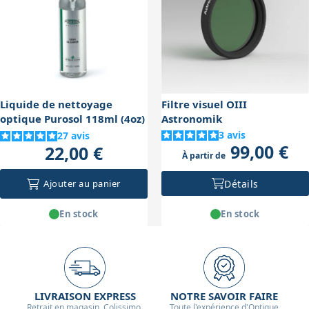
est souvent préférable d'adapter le grossissement à la
stabilité du ciel pour obtenir une image nette.
Liquide de nettoyage
Filtre visuel OIII
optique Purosol 118ml (4oz)
Astronomik
3
avis
27
avis
99,00 €
22,00 €
À partir de
Détails
Ajouter au panier
En stock
En stock
LIVRAISON EXPRESS
NOTRE SAVOIR FAIRE
Retrait en magasin, Colissimo,
Toute l'expérience d'Optique