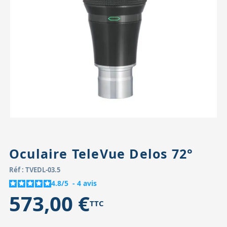
Accessoires pour montures
Pièces détachées
Têtes binocula
Oculaire TeleVue Delos 72°
Réf : TVEDL-03.5
4.8
/
5
-
4
avis
573,00 €
TTC