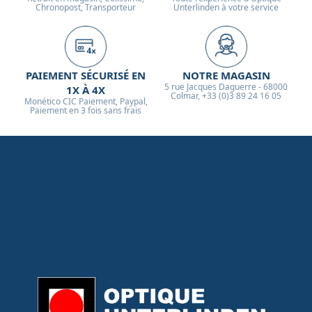
Chronopost, Transporteur
Unterlinden à votre service
PAIEMENT SÉCURISÉ EN
NOTRE MAGASIN
5 rue Jacques Daguerre - 68000
1X À 4X
Colmar, +33 (0)3 89 24 16 05
Monético CIC Paiement, Paypal,
Paiement en 3 fois sans frais